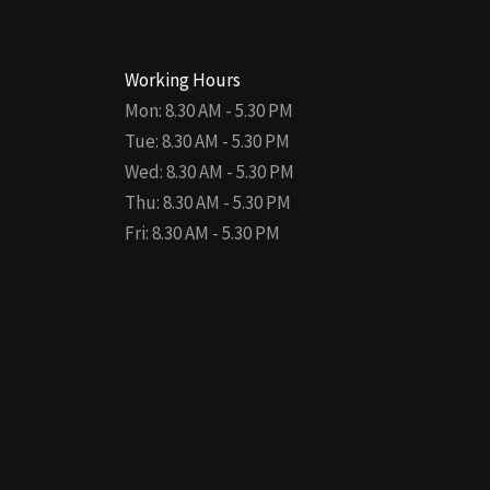
Working Hours
Mon: 8.30 AM - 5.30 PM
Tue: 8.30 AM - 5.30 PM
Wed: 8.30 AM - 5.30 PM
Thu: 8.30 AM - 5.30 PM
Fri: 8.30 AM - 5.30 PM