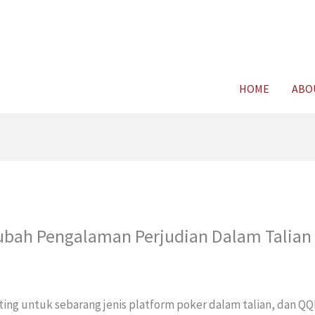
For FREE C
HOME
ABO
ah Pengalaman Perjudian Dalam Talian
ting untuk sebarang jenis platform poker dalam talian, dan