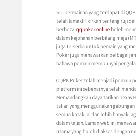
Siri permainan yang terdapat di QQ
telah lama difikirkan tentang ruji
berbeza.
qqpoker online
boleh mener
dalam kejohanan berbilang meja (MT
juga tersedia untuk pemain yang me
Poker juga menawarkan pelbagai jeni
bahawa pemain mempunyai pengalama
QQPK Poker telah menjadi pemain pe
platform ini sebenarnya telah mend
Memandangkan daya tarikan Texas H
talian yang menggunakan gabungan 
semua kotak ini dan lebih banyak lag
dalam talian. Laman web ini menaw
utama yang boleh diakses dengan m