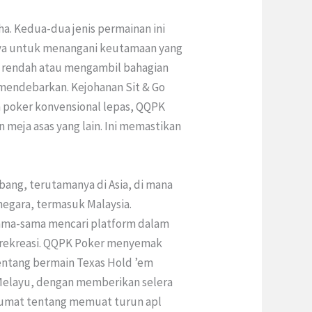
a. Kedua-dua jenis permainan ini
gaya untuk menangani keutamaan yang
n rendah atau mengambil bahagian
mendebarkan. Kejohanan Sit & Go
n poker konvensional lepas, QQPK
meja asas yang lain. Ini memastikan
ang, terutamanya di Asia, di mana
negara, termasuk Malaysia.
ama-sama mencari platform dalam
 rekreasi. QQPK Poker menyemak
 tentang bermain Texas Hold ’em
Melayu, dengan memberikan selera
lumat tentang memuat turun apl