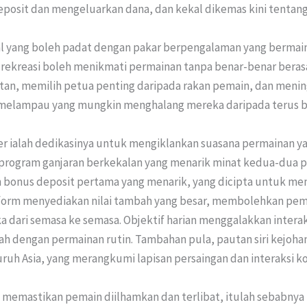
posit dan mengeluarkan dana, dan kekal dikemas kini tentan
al yang boleh padat dengan pakar berpengalaman yang bermai
ekreasi boleh menikmati permainan tanpa benar-benar beras
tan, memilih petua penting daripada rakan pemain, dan meni
n melampau yang mungkin menghalang mereka daripada terus b
r ialah dedikasinya untuk mengiklankan suasana permainan y
rogram ganjaran berkekalan yang menarik minat kedua-dua pe
bonus deposit pertama yang menarik, yang dicipta untuk m
latform menyediakan nilai tambah yang besar, membolehkan p
a dari semasa ke semasa. Objektif harian menggalakkan inter
dengan permainan rutin. Tambahan pula, pautan siri kejohan
luruh Asia, yang merangkumi lapisan persaingan dan interaksi k
memastikan pemain diilhamkan dan terlibat, itulah sebabnya i