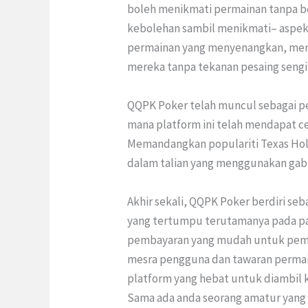
boleh menikmati permainan tanpa b
kebolehan sambil menikmati– aspek 
permainan yang menyenangkan, meng
mereka tanpa tekanan pesaing seng
QQPK Poker telah muncul sebagai pe
mana platform ini telah mendapat ce
Memandangkan populariti Texas Hol
dalam talian yang menggunakan gabu
Akhir sekali, QQPK Poker berdiri se
yang tertumpu terutamanya pada pa
pembayaran yang mudah untuk pemain
mesra pengguna dan tawaran perma
platform yang hebat untuk diambil k
Sama ada anda seorang amatur yang 