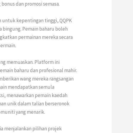
g bonus dan promosi semasa.
n untuk kepentingan tinggi, QQPK
a bingung. Pemain baharu boleh
ngkatkan permainan mereka secara
ermain.
ang memuaskan. Platform ini
main baharu dan profesional mahir.
emberikan wang mereka rangsangan
emain mendapatkan semula
aksi, menawarkan pemain kaedah
an unik dalam talian berseronok
omuniti yang menarik.
a menjalankan pilihan projek