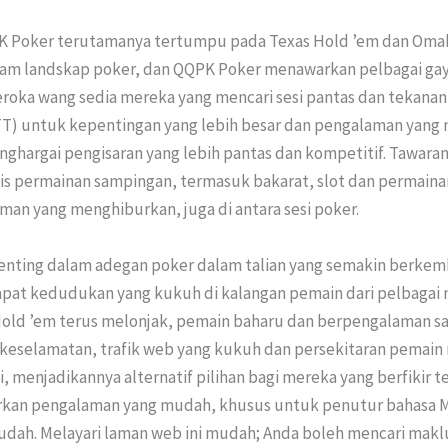
PK Poker terutamanya tertumpu pada Texas Hold ’em dan Omah
 dalam landskap poker, dan QQPK Poker menawarkan pelbagai 
oka wang sedia mereka yang mencari sesi pantas dan tekana
T) untuk kepentingan yang lebih besar dan pengalaman yang 
nghargai pengisaran yang lebih pantas dan kompetitif. Tawara
s permainan sampingan, termasuk bakarat, slot dan permainan 
n yang menghiburkan, juga di antara sesi poker.
nting dalam adegan poker dalam talian yang semakin berkemb
apat kedudukan yang kukuh di kalangan pemain dari pelbagai 
old ’em terus melonjak, pemain baharu dan berpengalaman s
keselamatan, trafik web yang kukuh dan persekitaran pemain
i, menjadikannya alternatif pilihan bagi mereka yang berfikir
arkan pengalaman yang mudah, khusus untuk penutur bahasa 
udah. Melayari laman web ini mudah; Anda boleh mencari mak