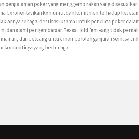
n pengalaman poker yang menggembirakan yang disesuaikan 
ana berorientasikan komuniti, dan komitmen terhadap kesela
iannya sebagai destinasi utama untuk pencinta poker dala
 ini dan alami pengembaraan Texas Hold ’em yang tidak pernah
permainan, dan peluang untuk memperoleh ganjaran semasa an
m komunitinya yang bertenaga.