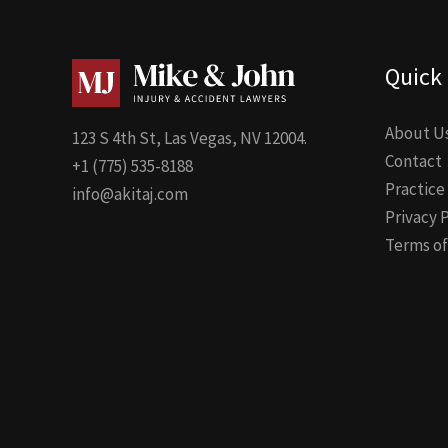
Quick 
About U
123 S 4th St, Las Vegas, NV 12004.
Contact
+1 (775) 535-8188
Practice
info@akitaj.com
Privacy 
Terms of