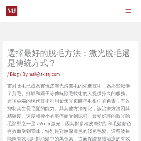
Skip
to
content
選擇最好的脫毛方法：激光脫毛還
是傳統方式？
/
Blog
/ By
mail@akitaj.com
雷射除毛已成為實現皮膚光滑無毛的先進技術，為那些厭倦
了剪毛、打蠟和鑷子等傳統除毛技術的人提供持久的服務。
這項尖端的現代技術利用聚焦光束瞄準毛根中的色素，有效
抑制其生長毛髮的能力。與其他方法相比，該治療方法因其
精確度、速度和極小的疼痛而受到認可。最受好評的激光除
毛類型之一是 755 nm 激光，因其對多種皮膚類型和毛髮顏色
有效而受到青睞，特別是對較深膚色的淺色毛髮。這種波長
能夠有效地針對頭髮中的黑色素，從而保證整體治療的有效