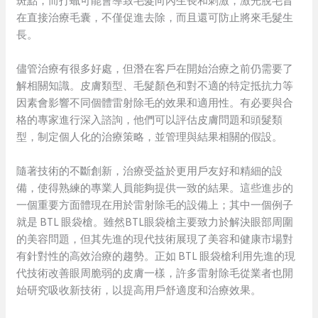
斑點，而打蠟可能會導致毛髮向內生長和刺激，激光脫毛旨
在直接治療毛囊，不僅促進去除，而且還可防止將來毛髮生
長。
儘管治療有很多好處，但潛在客戶在開始治療之前仍需要了
解相關知識。皮膚類型、毛髮顏色和對不適的特定抵抗力等
因素會影響不同個體雷射除毛的效果和適用性。有必要與合
格的專家進行深入諮詢，他們可以評估皮膚問題和頭髮類
型，制定個人化的治療策略，並管理與結果相關的假設。
隨著技術的不斷創新，治療受益於更用戶友好和精細的設
備，使得熟練的專業人員能夠提供一致的結果。這些進步的
一個重要方面體現在用於雷射除毛的設備上；其中一個例子
就是 BTL 眼袋槍。雖然BTL眼袋槍主要致力於解決眼部周圍
的美容問題，但其先進的現代技術展現了美容和健康市場對
有針對性的高效治療的趨勢。正如 BTL 眼袋槍利用先進的現
代技術改善眼周脆弱的皮膚一樣，許多雷射除毛從業者也開
始研究吸收新技術，以提高用戶舒適度和治療效果。