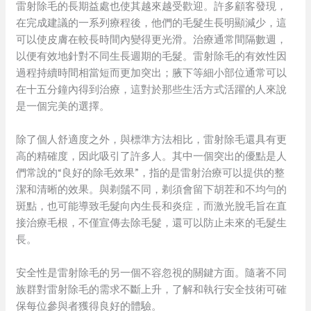
雷射除毛的長期益處也使其越來越受歡迎。許多顧客發現，
在完成建議的一系列療程後，他們的毛髮生長明顯減少，這
可以使皮膚在較長時間內變得更光滑。治療通常間隔數週，
以便有效地針對不同生長週期的毛髮。雷射除毛的有效性因
過程持續時間相當短而更加突出；腋下等細小部位通常可以
在十五分鐘內得到治療，這對於那些生活方式活躍的人來說
是一個完美的選擇。
除了個人舒適度之外，與標準方法相比，雷射除毛還具有更
高的精確度，因此吸引了許多人。其中一個突出的優點是人
們常說的“良好的除毛效果”，指的是雷射治療可以提供的整
潔和清晰的效果。與剃鬚不同，剃須會留下胡茬和不均勻的
斑點，也可能導致毛髮向內生長和炎症，而激光脫毛旨在直
接治療毛根，不僅宣傳去除毛髮，還可以防止未來的毛髮生
長。
安全性是雷射除毛的另一個不容忽視的關鍵方面。隨著不同
族群對雷射除毛的需求不斷上升，了解和執行安全技術可確
保每位參與者獲得良好的體驗。