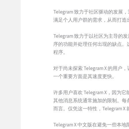
Telegram 致力于社区驱动的
满足个人用户群的需求，从而打造
Telegram 致力于以社区为主导
序的功能并处理任何出现的缺点。
程序。
对于尚未探索 Telegram X 的用
一个重要方面是其速度更快。
许多用户喜欢 Telegram X，
其他消息系统通常施加的限制。每条
而言。仅凭这一特性，Telegra
Telegram X 中文版在避免