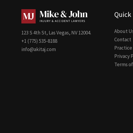
Quick 
About U
123 S 4th St, Las Vegas, NV 12004.
Contact
+1 (775) 535-8188
Practice
info@akitaj.com
Privacy 
Terms of