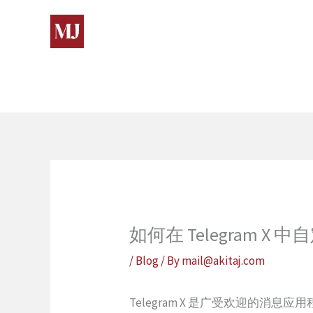
Skip
to
content
如何在 Telegram X
/
Blog
/ By
mail@akitaj.com
Telegram X 是广受欢迎的消