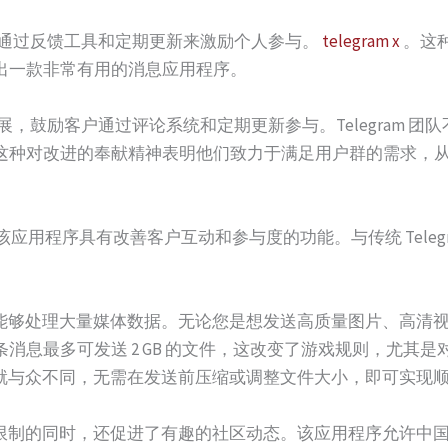
发展，通过反馈工具和定期更新来激励个人参与。
telegram x
。这
出一款非常有用的消息应用程序。
的发展，鼓励客户通过评论系统和定期更新参与。Telegram
这种对改进的奉献精神表明他们致力于满足用户群的需求，
户，该应用程序具有改善客户互动和参与度的功能。与传统 Telegram
因为它能够处理大量媒体数据。无论您是想发送高质量图片、高清视频还
消息最多可发送 2 GB 的文件，这改变了游戏规则，尤其
m X 就与众不同，无需在发送前压缩或调整文件大小，即可实现
一些本地限制的同时，还促进了有趣的社区动态。该应用程序允许