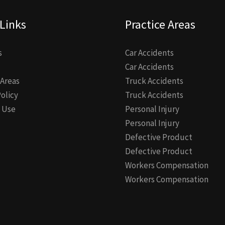
Links
Practice Areas
s
Car Accidents
Car Accidents
 Areas
Truck Accidents
Policy
Truck Accidents
 Use
Personal Injury
Personal Injury
Defective Product
Defective Product
Workers Compensation
Workers Compensation