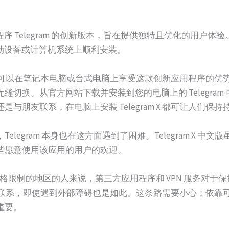
息应用程序 Telegram 的创新版本，旨在提供独特且优化的用
您的移动设备或计算机系统上顺利安装。
言，用户还可以在笔记本电脑或台式电脑上享受这款创新应用程序
缝切换。从官方网站下载并安装到您的电脑上的 Telegra
与朋友联系，在电脑上安装 Telegram X 都可让人们保
legram 本身也在这方面遇到了困难。Telegram X 
些愿意使用该应用的用户的欢迎。
 实施严格限制的地区的人来说，第三方应用程序和 VPN 服务对
X 保持联系，即使遇到外部障碍也是如此。这条路需要小心；依靠可
重要。