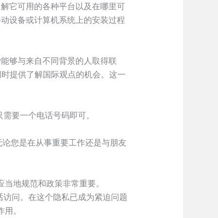
么了解它可用的各种平台以及在哪里可
的移动设备或计算机系统上的安装过程
用户能够与来自不同背景的人取得联
同时提供了解国际观点的机会。这一
简单，只需要一个电话号码即可。
势。无论您是在从事重要工作还是与朋友
适应当地规范和政策非常重要。
对话访问。在这个隐私已成为紧迫问题
作用。