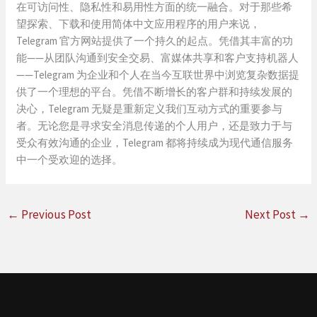
在可访问性、隐私性和易用性方面的统一融合。对于那些希
望探索、下载和使用简体中文应用程序的用户来说，
Telegram 官方网站提供了一个持久的起点。凭借其丰富的功
能——从团队沟通到安全交易、富媒体共享和客户支持机器人
——Telegram 为企业和个人在当今互联世界中浏览复杂数据提
供了一个理想的平台。凭借不断增长的客户群和持续发展的
决心，Telegram 无疑是重新定义我们互动方式的重要参与
者。无论您是寻求安全消息传递的个人用户，还是致力于与
受众有效沟通的企业，Telegram 都将持续成为现代通信服务
中一个受欢迎的选择。
←
Previous Post
Next Post
→