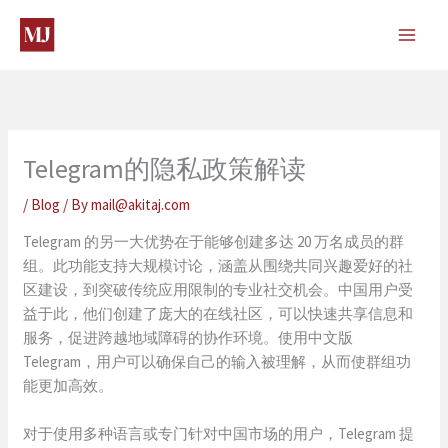
Skip
to
content
Telegram的隐私政策解读
/
Blog
/ By
mail@akitaj.com
Telegram 的另一大优势在于能够创建多达 20 万名成员的群
组。此功能支持大规模讨论，涵盖从围绕共同兴趣爱好的社
区建设，到突破传统应用限制的专业社交机会。中国用户受
益于此，他们创建了庞大的在线社区，可以快速共享信息和
服务，促进跨越地域障碍的协作环境。使用中文版
Telegram，用户可以确保自己的输入被理解，从而使群组功
能更加高效。
对于使用多种语言或专门针对中国市场的用户，Telegram 提