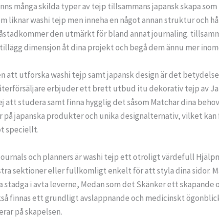
finns många skilda typer av tejp tillsammans japansk skapa som
m liknar washi tejp men inneha en något annan struktur och hål
 åstadkommer den utmärkt för bland annat journaling. tillsamma
tillägg dimensjon åt dina projekt och begå dem ännu mer ino
 att utforska washi tejp samt japansk design är det betydelsef
terförsäljare erbjuder ett brett utbud itu dekorativ tejp av J
 dej att studera samt finna hygglig det såsom Matchar dina beho
 på japanska produkter och unika designalternativ, vilket kan 
t speciellt.
ournals och planners är washi tejp ett otroligt värdefull Hjä
tra sektioner eller fullkomligt enkelt för att styla dina sidor.
la stadga i avta leverne, Medan som det Skänker ett skapande ou
å finnas ett grundligt avslappnande och medicinskt ögonblick,
erar på skapelsen.