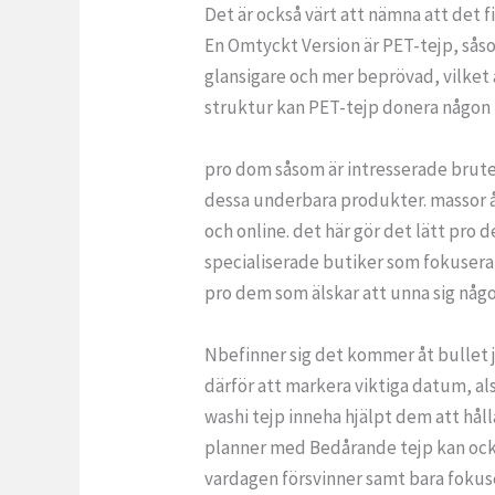
Det är också värt att nämna att det 
En Omtyckt Version är PET-tejp, såso
glansigare och mer beprövad, vilket
struktur kan PET-tejp donera någon 
pro dom såsom är intresserade bruten
dessa underbara produkter. massor å
och online. det här gör det lätt pro
specialiserade butiker som fokuserar
pro dem som älskar att unna sig någo
Nbefinner sig det kommer åt bullet j
därför att markera viktiga datum, als
washi tejp inneha hjälpt dem att hål
planner med Bedårande tejp kan ocks
vardagen försvinner samt bara fokus