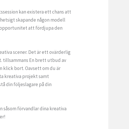
tssession kan existera ett chans att
och hetsigt skapande någon modell
e opportunitet att fördjupa den
tiva scener. Det är ett ovärderlig
st. tillsammans En brett utbud av
n klick bort. Oavsett om du är
yta kreativa projekt samt
tå din följeslagare på din
n såsom förvandlar dina kreativa
er!