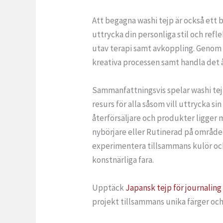
Att begagna washi tejp är också ett b
uttrycka din personliga stil och refl
utav terapi samt avkoppling. Genom a
kreativa processen samt handla det 
Sammanfattningsvis spelar washi tejp
resurs för alla såsom vill uttrycka s
återförsäljare och produkter ligger m
nybörjare eller Rutinerad på området,
experimentera tillsammans kulör och 
konstnärliga fara.
Upptäck
Japansk tejp för journaling
projekt tillsammans unika färger och