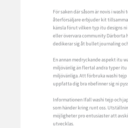
För saken där såsom är novis i washi
återförsäljare erbjuder kit tillsamma
känsla förut vilken typ itu designs 
eller övervara community Därborta h
dedikerar sig åt bullet journaling oc
En annan medryckande aspekt itu washi
miljövänlig än flertal andra typer itu
miljövänliga. Att förbruka washi tejp
uppfatta dig bra nbefinner sig ni pys
Informationen Ifall washi tejp och jap
som händer kring runt oss. Utställnin
möjligheter pro entusiaster att avskil
utvecklas.