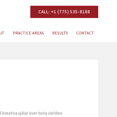
CALL: +1 (775) 535-8188
onsultation
UT
PRACTICE AREAS
RESULTS
CONTACT
 kreativa själar över bota världen.