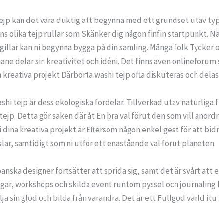
 tejp kan det vara duktig att begynna med ett grundset utav ty
ns olika tejp rullar som Skänker dig någon finfin startpunkt. N
ni gillar kan ni begynna bygga på din samling. Många folk Tycke
ane delar sin kreativitet och idéni. Det finns även onlinefor
h kreativa projekt Därborta washi tejp ofta diskuteras och delas
 tejp är dess ekologiska fördelar. Tillverkad utav naturliga fi
 tejp. Detta gör saken där åt En bra val förut den som vill anor
 i dina kreativa projekt är Eftersom någon enkel gest för att bi
slar, samtidigt som ni utför ett enastående val förut planeten.
anska designer fortsätter att sprida sig, samt det är svårt att ej
gar, workshops och skilda event runtom pyssel och journaling ha
ja sin glöd och bilda från varandra. Det är ett Fullgod värld it