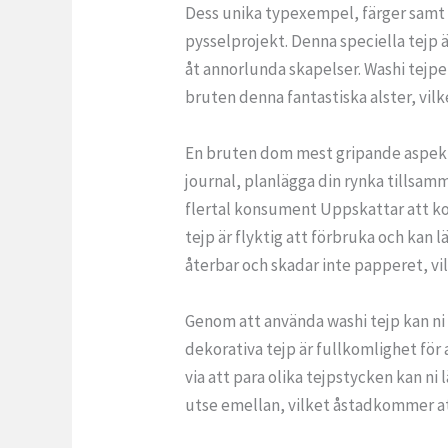
Dess unika typexempel, färger samt t
pysselprojekt. Denna speciella tejp 
åt annorlunda skapelser. Washi tejpe
bruten denna fantastiska alster, vilke
En bruten dom mest gripande aspekter
journal, planlägga din rynka tillsam
flertal konsument Uppskattar att kop
tejp är flyktig att förbruka och kan 
återbar och skadar inte papperet, vi
Genom att använda washi tejp kan ni
dekorativa tejp är fullkomlighet för
via att para olika tejpstycken kan ni 
utse emellan, vilket åstadkommer att