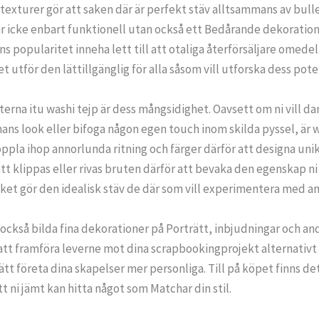
exturer gör att saken där är perfekt stäv alltsammans av bulle
är icke enbart funktionell utan också ett Bedårande dekoration
ns popularitet inneha lett till att otaliga återförsäljare omed
t utför den lättillgänglig för alla såsom vill utforska dess pote
na itu washi tejp är dess mångsidighet. Oavsett om ni vill dan
mans look eller bifoga någon egen touch inom skilda pyssel, är 
pla ihop annorlunda ritning och färger därför att designa unik
lätt klippas eller rivas bruten därför att bevaka den egenskap n
lket gör den idealisk stäv de där som vill experimentera med a
 också bilda fina dekorationer på Porträtt, inbjudningar och 
 att framföra leverne mot dina scrapbookingprojekt alternativt 
lätt företa dina skapelser mer personliga. Till på köpet finns de
 ni jämt kan hitta något som Matchar din stil.