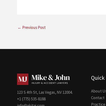
←
Previous Post
Quick 
About U
123 S 4th St, Las Vegas, NV 12004.
Contact
+1 (775) 535-8188
Practice
info@akitaj.com