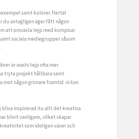
pexempel samt kulörer. flertal
är du antagligen äger fått någon
r om att omväxla tejp med kompisar
um samt sociala mediegrupper såsom
.
brer är washi tejp ofta mer
dna tryta projekt hållbara samt
dra mot någon grönare framtid. ni kan
 bliva inspirerad itu allt det kreativa
r blivit vanligare, vilket skapar
u kreativitet som ideligen växer och