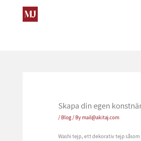
Skip
to
content
Skapa din egen konstnär
/
Blog
/ By
mail@akitaj.com
Washi tejp, ett dekorativ tejp såsom 