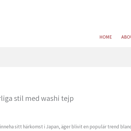
For FREE C
HOME
ABO
liga stil med washi tejp
inneha sitt härkomst i Japan, äger blivit en populär trend bland