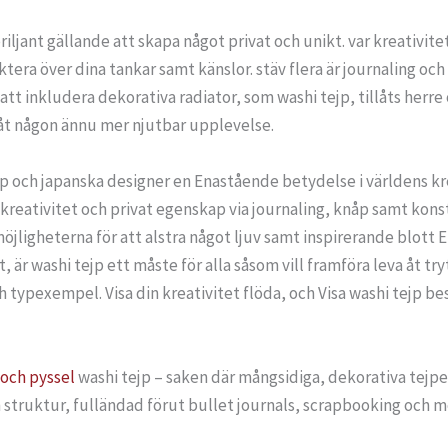
riljant gällande att skapa något privat och unikt. var kreativite
ektera över dina tankar samt känslor. stäv flera är journaling 
tt inkludera dekorativa radiator, som washi tejp, tillåts herr
åt någon ännu mer njutbar upplevelse.
 och japanska designer en Enastående betydelse i världens krea
in kreativitet och privat egenskap via journaling, knåp samt kon
öjligheterna för att alstra något ljuv samt inspirerande blott E
 är washi tejp ett måste för alla såsom vill framföra leva åt tr
typexempel. Visa din kreativitet flöda, och Visa washi tejp bes
 och pyssel
washi tejp – saken där mångsidiga, dekorativa tejpe
 struktur, fulländad förut bullet journals, scrapbooking och m