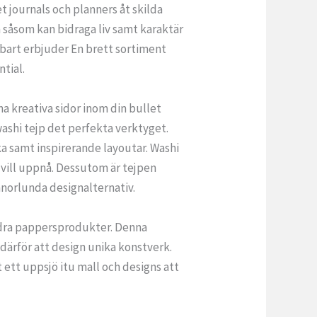
t journals och planners åt skilda
 såsom kan bidraga liv samt karaktär
elbart erbjuder En brett sortiment
ntial.
a kreativa sidor inom din bullet
washi tejp det perfekta verktyget.
a samt inspirerande layoutar. Washi
i vill uppnå. Dessutom är tejpen
nnorlunda designalternativ.
andra pappersprodukter. Denna
därför att design unika konstverk.
t ett uppsjö itu mall och designs att