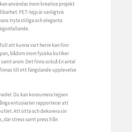
 kan användas inom kreativa projekt.
lbarhet. PET-tejp är vanligtvis
ns tryta stiliga och eleganta
mögonfallande.
ull att kunna vart herre kan finn
apan, bådom inom fysiska butiker
v samt arom. Det finns också En antal
finnas till ett fängslande upplevelse
lpmedel. Du kan konsumera tejpen
 Många entusiaster rapporterar att
tlet. Att sitta och dekorera sin
 där stress samt press från