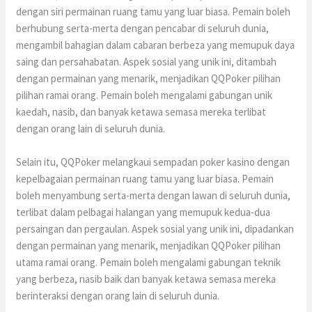
dengan siri permainan ruang tamu yang luar biasa. Pemain boleh
berhubung serta-merta dengan pencabar di seluruh dunia,
mengambil bahagian dalam cabaran berbeza yang memupuk daya
saing dan persahabatan. Aspek sosial yang unik ini, ditambah
dengan permainan yang menarik, menjadikan QQPoker pilihan
pilihan ramai orang. Pemain boleh mengalami gabungan unik
kaedah, nasib, dan banyak ketawa semasa mereka terlibat
dengan orang lain di seluruh dunia.
Selain itu, QQPoker melangkaui sempadan poker kasino dengan
kepelbagaian permainan ruang tamu yang luar biasa. Pemain
boleh menyambung serta-merta dengan lawan di seluruh dunia,
terlibat dalam pelbagai halangan yang memupuk kedua-dua
persaingan dan pergaulan. Aspek sosial yang unik ini, dipadankan
dengan permainan yang menarik, menjadikan QQPoker pilihan
utama ramai orang. Pemain boleh mengalami gabungan teknik
yang berbeza, nasib baik dan banyak ketawa semasa mereka
berinteraksi dengan orang lain di seluruh dunia.