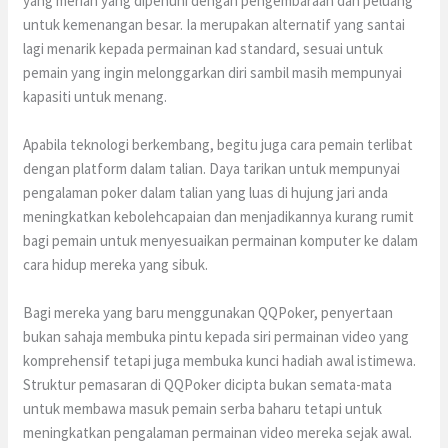
yang meriah yang dipenuhi dengan pengembaraan dan peluang
untuk kemenangan besar. Ia merupakan alternatif yang santai
lagi menarik kepada permainan kad standard, sesuai untuk
pemain yang ingin melonggarkan diri sambil masih mempunyai
kapasiti untuk menang.
Apabila teknologi berkembang, begitu juga cara pemain terlibat
dengan platform dalam talian. Daya tarikan untuk mempunyai
pengalaman poker dalam talian yang luas di hujung jari anda
meningkatkan kebolehcapaian dan menjadikannya kurang rumit
bagi pemain untuk menyesuaikan permainan komputer ke dalam
cara hidup mereka yang sibuk.
Bagi mereka yang baru menggunakan QQPoker, penyertaan
bukan sahaja membuka pintu kepada siri permainan video yang
komprehensif tetapi juga membuka kunci hadiah awal istimewa.
Struktur pemasaran di QQPoker dicipta bukan semata-mata
untuk membawa masuk pemain serba baharu tetapi untuk
meningkatkan pengalaman permainan video mereka sejak awal.