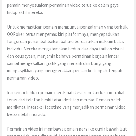
pemain menyesuaikan permainan video terus ke dalam gaya
hidup aktif mereka.
Untuk memastikan pemain mempunyai pengalaman yang terbaik,
QQPoker terus mengemas kini platformnya, menyepadukan
fungsi dan penambahbaikan baharu berdasarkan maklum balas
individu. Mereka mengutamakan kedua-dua daya tarikan visual
dan keupayaan, menjamin bahawa permainan berjalan lancar
sambil mengekalkan grafik yang menarik dan bunyi yang
mengasyikkan yang menggerakkan pemain ke tengah-tengah
permainan video.
Ini membolehkan pemain menikmati keseronokan kasino fizikal
terus dari telefon bimbit atau desktop mereka. Pemain boleh
menikmati interaksi facetime yang menjadikan permainan video
berasa lebih individu.
Permainan video ini membawa pemain pergi ke dunia bawah laut