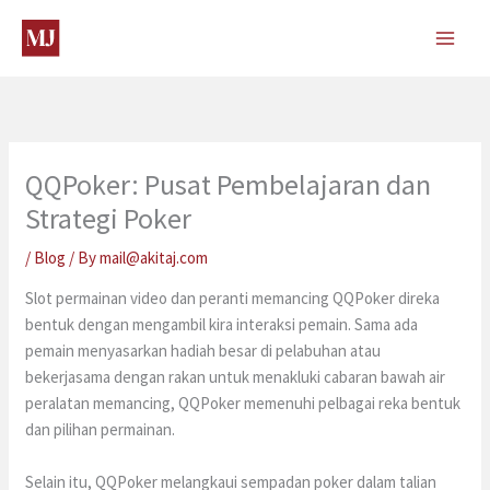
Skip
to
content
QQPoker: Pusat Pembelajaran dan
Strategi Poker
/
Blog
/ By
mail@akitaj.com
Slot permainan video dan peranti memancing QQPoker direka
bentuk dengan mengambil kira interaksi pemain. Sama ada
pemain menyasarkan hadiah besar di pelabuhan atau
bekerjasama dengan rakan untuk menakluki cabaran bawah air
peralatan memancing, QQPoker memenuhi pelbagai reka bentuk
dan pilihan permainan.
Selain itu, QQPoker melangkaui sempadan poker dalam talian