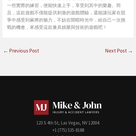
一些實際的練習，便能快速上手，享受到其中的樂趣。而
且，這款遊戲不僅能提供刺激的遊戲體驗，還能讓玩家在競
爭中感受到麻將的魅力，不妨在閒暇時光中，給自己一次挑
戰的機會，來感受這款兼具娛樂與技術的遊戲吧！
←
Previous Post
Next Post
→
123 S 4th St, Las Vegas, NV 12004.
+1 (775) 535-8188