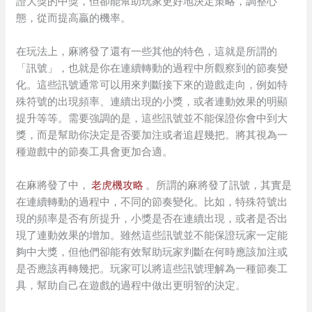
證大獎的中獎，但卻能幫助玩家更好地決定策略，調整心
態，從而提高贏的機率。
在玩法上，麻將發了還有一些其他的特色，這就是所謂的
「訊號」，也就是你在連續轉動的過程中所觀察到的節奏變
化。這些訊號通常可以用來判斷接下來的遊戲走向，例如特
殊符號的出現頻率、連續出現的小獎，或者連動效果的明顯
提升等等。需要強調的是，這些訊號並不能保證你會中到大
獎，而是幫助你決定是否要加注或者追趕幾把。將其視為一
種遊戲中的節奏工具會更加合適。
在麻將發了中，
老虎機攻略
。所謂的麻將發了訊號，其實是
在連續轉動的過程中，不同的節奏變化。比如，特殊符號出
現的頻率是否有所提升，小獎是否在連續出現，或者是否出
現了連動效果的增加。雖然這些訊號並不能保證玩家一定能
夠中大獎，但他們卻能有效幫助玩家判斷在何時應該加注或
是否應該再轉幾把。玩家可以將這些訊號理解為一種節奏工
具，幫助自己在遊戲的過程中做出更明智的決定。