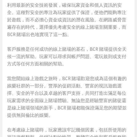
利用最新的安全技術發展，確保玩家資金和個人資訊的安
全。這種對安全的專注為玩家提供了保證，使他們能夠專注
於遊戲，而不必擔心資金或資訊的潛在風險。在網路威脅普
遍存在的時代，選擇優先考慮安全的線上賭場至關重要，而
BCR 賭場出色地實現了這一點。
客戶服務是任何成功的線上賭場的基石，BCR 賭場提供全天
候一流的幫助。玩家可以尋求與帳戶問題、電玩規則或支付
方式等任何方面相關的幫助。
當您開始線上遊戲之旅時，BCR 賭場歡迎您成為這個有趣的
娛樂社群的一部分。豐厚的促銷活動、豐富的視訊遊戲選
擇、安全的平台以及卓越的客戶支持，共同打造出滿足每位
玩家需求的全面線上賭場體驗。無論您是經驗豐富的賭徒還
是線上賭場領域的新手，BCR 賭場都能保證滿足您的期望並
提供無與倫比的娛樂。
在考慮線上賭場時，玩家應該牢記幾個因素，包括所使用的