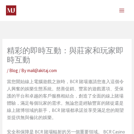
Skip
to
content
精彩的即時互動：與莊家和玩家即
時互動
/
Blog
/ By
mail@akitaj.com
當您開始線上電腦遊戲之旅時，BCR 賭場邀請您進入這個令
人興奮的娛樂生態系統。慈善促銷、豐富的遊戲選項、受保
護的平台和卓越的客戶服務相結合，創造了全面的線上賭場
體驗，滿足每個玩家的需求。無論您是經驗豐富的賭徒還是
線上賭博領域的新手，BCR 賭場都承諾並享受滿足您的期望
並提供無與倫比的娛樂。
安全和保障是 BCR 賭場輻射的另一個重要領域。 BCR Casino