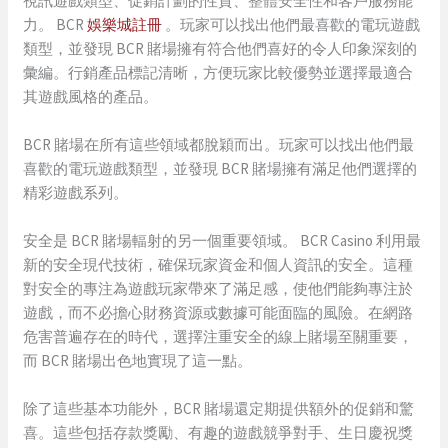
視訊遊戲類型、促銷計劃的性質、整體安全性和客戶服務能
力。 BCR
娛樂城註冊
。玩家可以找出他們最喜歡的電玩遊戲
類型，並發現 BCR 賭場擁有符合他們喜好的令人印象深刻的
彙編。行銷產品標記清晰，方便玩家比較優勢並選擇最適合
其遊戲風格的產品。
BCR 賭場在所有這些領域都脫穎而出。玩家可以找出他們最
喜歡的電玩遊戲類型，並發現 BCR 賭場擁有滿足他們選擇的
精彩遊戲系列。
安全是 BCR 賭場輻射的另一個重要領域。 BCR Casino 利用最
新的安全現代技術，確保玩家資金和個人資訊的安全。這種
對安全的專注為遊戲玩家帶來了滿足感，使他們能夠專注於
遊戲，而不必擔心財務資源或數據可能面臨的風險。在網路
危害普遍存在的時代，選擇注重安全的線上賭場至關重要，
而 BCR 賭場出色地實現了這一點。
除了這些基本功能外，BCR 賭場還定期提供額外的促銷和驚
喜。這些包括存款獎勵、有趣的遊戲競爭對手、生日慶祝獎