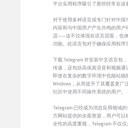
平台实用程序吸引了那些经常在设
对于使用多种语言或专门针对中国市场的
内容和与中国用户产生共鸣的用户
适——这不仅体现在语言层面，也体
功能。此语言包对于确保应用程序
下载 Telegram 并安装中
传递，还包括高保真语音和视频通话
即使在复杂的数字环境中也能站稳脚跟
Windows，从而提升了其覆盖
社区中使用不同操作系统的用户。
Telegram 已经成为消息应用领
方网站提供的全面资源，用户可以
全性的高度重视，Telegram