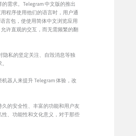
需求。Telegram 中文版的推出
应用程序使用他们的语言时，用户通
中文语言包，使使用简体中文浏览应用
，允许直观的交互，而无需频繁的翻
凭借对隐私的坚定关注、自毁消息等独
求。
人来提升 Telegram 体验，改
其持久的安全性、丰富的功能和用户友
隐私性、功能性和文化意义，对于那些