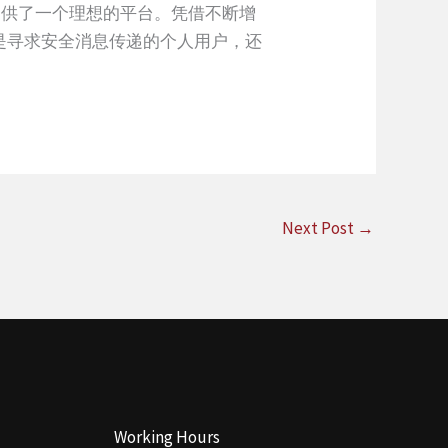
据提供了一个理想的平台。凭借不断增
您是寻求安全消息传递的个人用户，还
Next Post
→
Working Hours