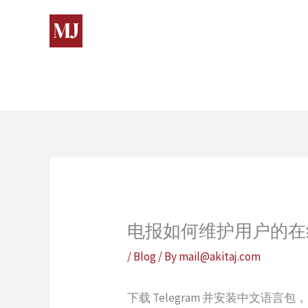
Skip
to
content
电报如何维护用户的在
/
Blog
/ By
mail@akitaj.com
下载 Telegram 并安装中文