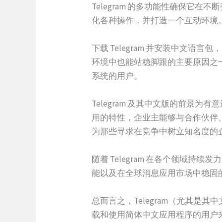
Telegram 的多功能性确保它在
化各种操作，并打造一个互动环境
下载 Telegram 并安装中文语
环境中也能站稳脚跟的主要原因之
系统的用户。
Telegram 及其中文版的前
用的特性，企业主能够与合作伙伴、
为那些寻求在竞争中树立知名度的
随着 Telegram 在各个领
能以及在全球消息应用市场中稳固的知
总而言之，Telegram（尤其
载和使用简体中文应用程序的用户来