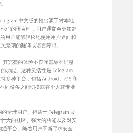
户。
legram 中文版的推出源于对本地
用他们的语言时，用户通常会更加舒
中文的用户能够轻松地使用用户界面和
避免繁琐的翻译或语言障碍。
大门。其完整的体验不仅涵盖标准消息
。这种灵活性是 Telegram
台，包括 Android、iOS 和
在不同设备之间切换或在个人或专业
球用户。得益于 Telegram 官
断壮大的社区、强大的功能以及对安
活沟通平台。随着用户不断寻求安全、