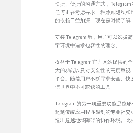
快捷、便捷的沟通方式，Teleg
任何正在考虑寻求一种兼顾隐私和增
的依赖日益加深，现在是时候了解 T
安装 Telegram 后，用户可以
字环境中追求包容性的理念。
得益于 Telegram 官方网
大的功能以及对安全性的高度重视，
平台。随着用户不断寻求安全、快速
信世界中不可或缺的工具。
Telegram 的另一项重要功能
超越传统应用程序限制的专业社交
造出超越地域障碍的协作环境。此外，