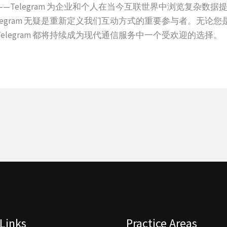
—Telegram 为企业和个人在当今互联世界中浏览复杂数
legram 无疑是重新定义我们互动方式的重要参与者。无论
legram 都将持续成为现代通信服务中一个受欢迎的选择。
Links
Practice Areas