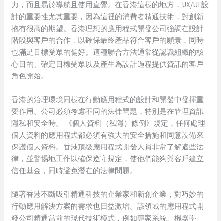
力，而且易於導航且使用直覺。在香港這樣的地方，UX/UI 設
計的重要性尤其重要，因為這裡的消費者精通技術，對創新
抱有很高的期望。香港理想的應用程式開發公司強調在設計
階段與客戶的合作，以確保最終產品符合客戶的願景，同時
也滿足目標受眾的偏好。這種聯合方法通常從認識組織的核
心目的、確定目標受眾以及產生為設計過程提供資訊的客戶
角色開始。
香港的治理環境同樣在行動應用程式的設計和開發中發揮重
要作用。公司必須考慮不同的法律問題，特別是在管理資訊
隱私和安全時。 《個人資料（私隱）條例》規定，任何處理
個人資料的應用程式都必須有強大的安全措施和同意設備來
保護個人資料。香港頂級應用程式開發人員非常了解這些法
律，並警惕地工作以確保遵守規定，使他們能夠與客戶建立
信任基金，同時避免潛在的法律問題。
隨著香港不斷吸引精通科技的企業家和新創企業，對巧妙的
行動應用解決方案的需求也日益激增。該領域的應用程式開
發公司精通當前的現代技術模式，例如專家系統、機器學