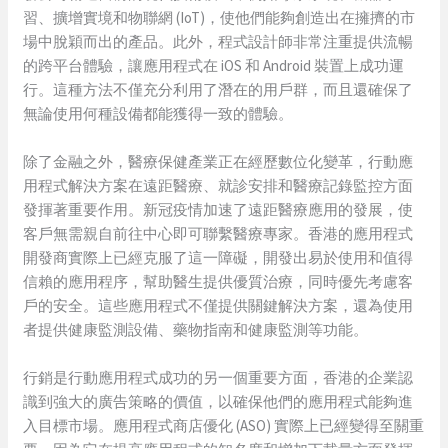
習、擴增實境和物聯網 (IoT)，使他們能夠創造出在擁擠的市
場中脫穎而出的產品。此外，程式設計師非常注重提供流暢
的跨平台體驗，讓應用程式在 iOS 和 Android 裝置上成功運
行。這種方法不僅充分利用了潛在的用戶群，而且還確保了
無論使用何種設備都能獲得一致的體驗。
除了金融之外，醫療保健產業正在經歷數位化變革，行動應
用程式解決方案在遠距醫療、就診安排和醫療記錄監控方面
發揮著重要作用。新冠疫情加速了遠距醫療應用的發展，使
客戶無需親自前往中心即可聯繫醫療專家。香港的應用程式
開發商實際上已經克服了這一障礙，開發出易於使用和值得
信賴的應用程序，幫助醫生提供優質治療，同時優先考慮客
戶的安全。這些應用程式不僅提供關鍵解決方案，還為使用
者提供健康監測設備、藥物指南和健康監測等功能。
行銷是行動應用程式成功的另一個重要方面，香港的企業認
識到強大的廣告策略的價值，以確保他們的應用程式能夠進
入目標市場。應用程式商店優化 (ASO) 實際上已經變得至關重