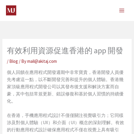
Skip
to
content
有效利用資源促進香港的 app 開發
/
Blog
/ By
mail@akitaj.com
個人回饋在應用程式開發週期中非常寶貴，香港開發人員優
先考慮這一點，以不斷開發完善和提升的個人體驗。香港幾
家頂級應用程式開發公司以其發布後支援和解決方案而自
豪，其中包括常規更新、錯誤修復和基於個人習慣的持續優
化。
在香港，手機應用程式設計不僅僅關注視覺吸引力；它同樣
涉及對個人體驗（UX）和介面（UI）概念的深刻理解。有效
的行動應用程式設計確保應用程式不僅在視覺上具有吸引