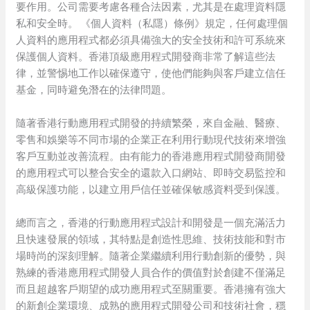
要作用。公司需要考慮各種合法因素，尤其是在處理資料隱
私和安全時。 《個人資料（私隱）條例》規定，任何處理個
人資料的應用程式都必須具備強大的安全技術和許可系統來
保護個人資料。香港頂級應用程式開發商非常了解這些法
律，並警惕地工作以確保遵守，使他們能夠與客戶建立信任
基金，同時避免潛在的法律問題。
隨著香港行動應用程式開發的持續繁榮，來自金融、醫療、
零售和娛樂等不同市場的企業正在利用行動現代技術來增強
客戶互動並改善流程。由有能力的香港應用程式開發商開發
的應用程式可以整合安全的還款入口網站、即時交易監控和
高級保護功能，以建立用戶信任並確保敏感資料受到保護。
總而言之，香港的行動應用程式設計和開發是一個充滿活力
且快速發展的領域，其特點是創造性思維、技術技能和對市
場時尚的深刻理解。隨著企業繼續利用行動創新的優勢，與
熟練的香港應用程式開發人員合作的價值對於創建不僅滿足
而且超越客戶期望的成功應用程式至關重要。香港擁有強大
的新創企業環境、成熟的應用程式開發公司和技術社會，穩