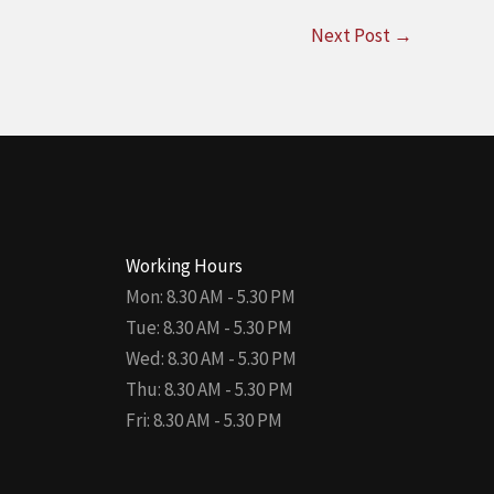
Next Post
→
Working Hours
Mon: 8.30 AM - 5.30 PM
Tue: 8.30 AM - 5.30 PM
Wed: 8.30 AM - 5.30 PM
Thu: 8.30 AM - 5.30 PM
Fri: 8.30 AM - 5.30 PM