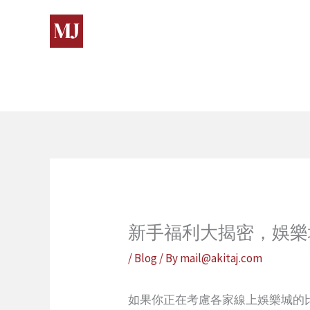
Skip
to
content
新手福利大揭密，娛樂
/
Blog
/ By
mail@akitaj.com
如果你正在考慮各家線上娛樂城的