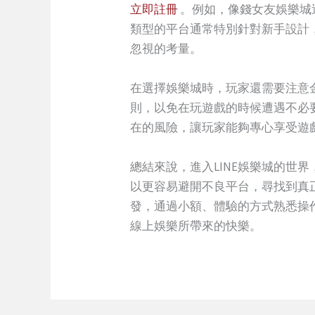
立即註冊
。例如，像錢女友娛樂城
類型的平台通常特別針對新手設計
忽視的考量。
在選擇娛樂城時，玩家還需要注意
則，以免在玩遊戲的時候遭遇不必
在的風險，讓玩家能夠專心享受遊
總結來說，進入LINE娛樂城的
以更容易避開不良平台，尋找到真正
發，通過小額、體驗的方式熟悉操
線上娛樂所帶來的快樂。