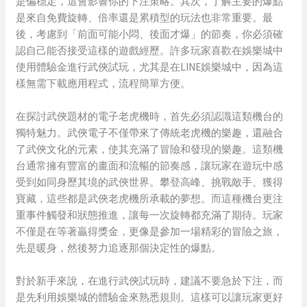
是偏穩定，這會影響你的下注策略。其次，了解主要的爆點
是來自免費旋轉、倍率還是累積型的玩法也非常重要。最
後，考慮到「前面可能小悶、後面才爆」的節奏，你必須確
認自己能否接受這樣的遊戲經歷。許多玩家喜歡在娛樂城中
使用體驗金進行武俠試玩，尤其是在LINE娛樂城中，因為這
樣無需下載應用程式，流程簡單方便。
在探討武俠題材的電子老虎機時，首先必須認識這類機台的
獨特魅力。武俠電子不僅帶來了傳統老虎機的樂趣，還融合
了武俠文化的元素，使其充滿了冒險和發現的樂趣。這類機
台通常擁有豐富的畫面和流暢的節奏感，讓玩家在遊玩中感
受到如同身歷其境的武俠世界。攀登高峰、挑戰敵手、獲得
寶藏，這些都是武俠老虎機所承載的夢想。而這種機台更注
重事件觸發和狀態推進，讓每一次旋轉都充滿了期待。玩家
不僅是在等著贏得獎金，更像是參加一場精彩的冒險之旅，
先是暖身，然後努力追逐那個決定性的爆點。
對於新手來說，在進行武俠試玩時，建議不要急於下注，而
是先利用娛樂城的體驗金來熟悉規則。這樣可以讓玩家更好