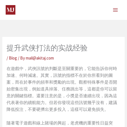
Skip
to
content
提升武侠打法的实战经验
/
Blog
/ By
mail@akitaj.com
在遊戲中，武俠訊號的判斷是至關重要的，它能告訴你何時
加速、何時減速。其實，訊號的指標不在於你所看到的圖
案，而在於事件的頻率和獎勵的出現。觀察特殊事件是否開
始密集出現，例如道具掉落、任務跳出等，這都是你可以留
意的關鍵指標。還要注意的是，小獎是否連續出現，因為這
代表著你的續航能力。但若你發現這些訊號幾乎沒有，建議
降低投注，不要硬擠出更多投入，這樣可以避免損失。
隨著電子遊戲和線上賭場的興起，老虎機的重要性日益突