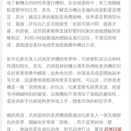
地了解機台的特性和運行機制。在這個過程中，有三個關鍵
點需要特別注意。首先，了解這台機台是偏向高波動還是穩
定，其次，確認主要的爆點是免費旋轉、倍率還是累積型玩
法，最後，評估自己是否能接受「前面可能小悶、後面才
爆」的節奏。這些因素都將直接影響到玩家的遊戲體驗與策
略制定。利用LINE娛樂城的體驗金進行試玩，不僅流程簡
便，還能讓你更好地感受遊戲氛圍和機台介面。
新手玩家在進入武俠老虎機的世界時，可能會對其玩法和特
性感到陌生。首先，武俠題材的機台通常與傳統老虎機區別
在於更重視事件觸發，如角色出招、掉落道具或是開啟副本
等元素，這讓整個遊戲過程更具互動性。可以說，武俠老虎
機是一種「狀態推進」的玩法，玩家需要先積累資源，然後
等待關鍵時刻的爆發。這種機制不僅增加了遊戲的趣味性，
還使得新手玩家能夠更快地上手，體會武俠的精彩世界。
總的來說，武俠題材的老虎機遊戲邀請玩家進入一個充滿變
化的世界，關鍵在於掌握「節奏」，而不是單純地「硬
撐」。無論你是在遊玩武俠、研究武俠打法、審視
武俠訊號