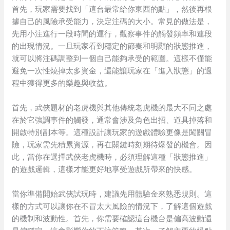
首先，玩家需要找到「這台最常給你東西的點」，然後再根
據自己的風險承受能力，決定注碼的大小。常見的做法是，
先用小注進行一段時間的運行，觀察事件的觸發頻率和連段
的出現情況。一旦玩家看到穩定的節奏和明顯的狀態推進，
就可以將注碼調整到一個自己能夠承受的範圍。這樣不僅能
避免一次性燒掉太多資金，還能讓玩家在「進入狀態」的過
程中獲得更多的樂趣與收益。
首先，武俠題材的老虎機與其他傳統老虎機的最大不同之處
在於它強調事件的觸發，通常會涉及角色出招、道具掉落和
開啟特別副本等。這種設計讓玩家的遊戲體驗更像是闖關冒
險，玩家需先積累資源，再在關鍵時刻期待爆發的機會。因
此，當你在選擇武俠老虎機時，必須理解這種「狀態推進」
的遊戲邏輯，這樣才能更好地享受遊戲所帶來的快感。
當你準備開始武俠試玩時，建議先用體驗金來熟悉規則。這
樣的方式可以讓你在不冒太大風險的情況下，了解這個遊戲
的機制和波動性。首先，你需要確認這台機台是偏高波動還