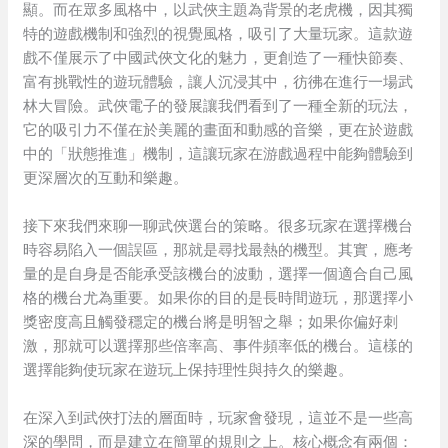
顯。而在眾多風格中，以武俠主題為背景的老虎機，因其獨
特的遊戲機制和強烈的視覺風格，吸引了大量玩家。這款遊
戲不僅展示了中國武俠文化的魅力，更創造了一種快節奏、
富有挑戰性的遊玩體驗，讓人沉浸其中，彷彿在進行一場武
林大冒險。武俠電子的發展讓我們看到了一種全新的玩法，
它的吸引力不僅在於美麗的畫面和動感的音樂，更在於遊戲
中的「狀態推進」機制，這讓玩家在游戲過程中能夠體驗到
更深層次的互動和樂趣。
接下來我們來聊一聊武俠選台的策略。很多玩家在選擇機台
時容易陷入一個誤區，那就是尋找最熱的機型。其實，應考
量的是自身是否能承受該機台的波動，選擇一個適合自己風
格的機台尤為重要。如果你的目的是長時間遊玩，那選擇小
獎密度高且觸發穩定的機台將是明智之舉；如果你偏好刺
激，那就可以選擇那些倍率高、事件頻率低的機台。這樣的
選擇能夠使玩家在遊玩上保持理性與持久的樂趣。
在深入到武俠打法的層面時，玩家會發現，這並不是一些高
深的學問，而是建立在簡單的規則之上。核心概念有兩個：