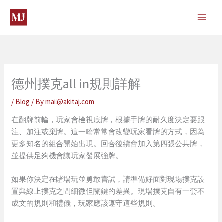
Skip
to
content
德州撲克all in規則詳解
/
Blog
/ By
mail@akitaj.com
在翻牌前輪，玩家會檢視底牌，根據手牌的耐久度決定要跟
注、加注或棄牌。這一輪常常會改變玩家看牌的方式，因為
更多知名的組合開始出現。回合後續會加入第四張公共牌，
並提供足夠機會讓玩家發展強牌。
如果你決定在賭場玩並勇敢嘗試，請準備好面對現場撲克設
置與線上撲克之間細微但關鍵的差異。現場撲克自有一套不
成文的規則和禮儀，玩家應該遵守這些規則。