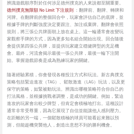
辨識遊戲順序對於任何涉足德州撲克的人來說都至關重要。
德州撲克無限額 No Limit 下注規則
：翻牌前、翻牌、轉牌和
河牌。在翻牌前的整個回合中，玩家會評估自己的底牌，並
根據手牌的判斷強度決定要跟注、加注或棄牌。翻牌會依照
規則，將三張公共牌面朝上放在桌上。這一輪通常會改變玩
家觀察手牌的方式，因為更多知名組合開始出現。回合隨後
會提供第四張公共牌，並提供玩家建立穩健牌型的充足機
會。最終，河流會揭示最後一張公共牌，最後一輪下注開
始。掌握遊戲節奏是成為熟練玩家的關鍵。
隨著經驗累積，你會發現各種投注方式和玩法。新古典撲克
策略包括緊迫進攻（TAG）、鬆散激進（LAG）玩法，以及更
保守的策略，如緊被動玩法。辨識出哪種策略符合你自己的
打法風格，並根據挑戰者調整，是成功的關鍵。例如，緊迫
進攻的玩家會出較少牌型，但肯定會積極地打出。這種設計
通常非常受尊重，因為它展現了自信並能讓他人感到壓力。
在距離的另一端，一個鬆散積極的球員可能看起來難以預
測，但能趁機突襲他人，創造出意想不到的勝利機會。