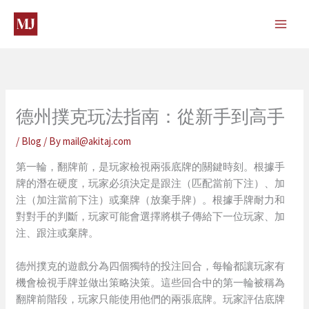
Skip
to
content
德州撲克玩法指南：從新手到高手
/
Blog
/ By
mail@akitaj.com
第一輪，翻牌前，是玩家檢視兩張底牌的關鍵時刻。根據手
牌的潛在硬度，玩家必須決定是跟注（匹配當前下注）、加
注（加注當前下注）或棄牌（放棄手牌）。根據手牌耐力和
對對手的判斷，玩家可能會選擇將棋子傳給下一位玩家、加
注、跟注或棄牌。
德州撲克的遊戲分為四個獨特的投注回合，每輪都讓玩家有
機會檢視手牌並做出策略決策。這些回合中的第一輪被稱為
翻牌前階段，玩家只能使用他們的兩張底牌。玩家評估底牌