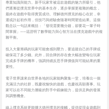
專業知識與能力。新手玩家常被這款遊戲的魅力所吸引，他
們逐漸從撲克世界中的基本生存，逐步掌握更複雜的概念，
最終在遊戲中取得實質成功。理解德州撲克的核心在於，幸
運或許起初作用，但技巧與經驗會隨著時間塑造結果。這個
觀念以一句話來概括：「發現需要幾分鐘，卻要花一輩子時
間掌握」——這證明了數學能力與心智方法在撲克遊戲中的複
雜平衡。
投入大量籌碼的玩家可能會感到壓力，要追蹤自己的手牌或
確保花了多少錢。此外，回合牌的存在會大幅改變每位玩家
完成多手牌的機率，強調持續反思手牌價值與可能結果的重
要性。
電子世界讓來自世界各地的玩家能夠聚集一堂，培養出一個
充滿活力的社群，既慶祝愉快的遊戲，也慶祝高額賽事。玩
家可以在不同能力層級的對手中鍛鍊能力，提供足夠的發展
與調整機會。
線上撲克系統更能擴大德州撲克的接觸，提供從現金遊戲到