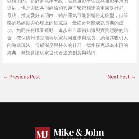
以複製的。對許多玩家來說，這款遊戲不僅是與遊戲本身的
連結，也是與因共同經驗和興趣而緊密相連的更廣泛社群。
最終，撲克愛好者明白，雖然運氣可能影響特定牌型，但策
略的熟練度與心理上的細膩度，最終必然能成就長期的成
功。如同任何職業運動，進步來自學術知識與實務經驗的結
合，確保德州撲克能與玩家共同進步與成長。憑藉其吸引人
的遊戲玩法、情感深度與持久的社群，德州撲克成為永恆的
經典，無疑會讓玩家世代著迷的創意與熱情。
←
Previous Post
Next Post
→