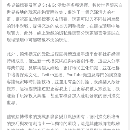
多桌錦標賽及單桌 Sit & Go 活動等多種選擇。數位世界讓來自
世界各地的玩家能夠實際收集，促進了一個充滿活力的社
群，慶祝高風險錦標賽與友誼賽。玩家可以與不同技術層級
的對手對戰，提供充足的成長與調整機會，在競技環境中展
現實力。此外，線上遊戲的隱私性讓部分玩家能靈活嘗試在
現場環境中可能猶豫不決的玩法。
此外，德州撲克的受歡迎程度持續透過串流平台和社群媒體
持續成長，催生新一代撲克網紅與內容創作者。這些人分享
專業知識、見解與個人經驗，更好地民主化知識，並在社群
中培養探索文化。Twitch直播、YouTube頻道及專門的撲克播
客讓玩家即時討論技巧，並運用有益的討論，既娛樂又啟發
觀眾。這種趨勢讓遊戲更容易上手且更容易被大眾親近，歡
迎新手玩家投入興趣，甚至有機會加入蓬勃發展的德州撲克
世界。
儘管賭博帶來的挑戰多麼多變且風險固有，德州撲克所培養
的技巧與友情創造出一個獨特的環境，這是其他紙牌遊戲難