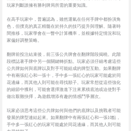
玩家判斷誰擁有勝利牌局所需的重要知識。
在高手玩家中，普遍認為，雖然運氣在任何手牌中都扮演角
色，但撲克的真正精髓在於持久的技巧提升與理解。隨著時
間推移，玩家學會在一瞥中計算機率，並根據特定情況和玩
家偏好調整策略。
翻牌前投注結束後，前三張公共牌會在翻牌階段揭曉。此階
段標誌著手牌中另一個關鍵轉折點。玩家必須仔細考慮這些
公共牌如何與底牌以及對手可能組成的牌型互動。如果翻牌
中有兩張紅心和一張十，手中多一張紅心的玩家可能處於同
花邊緣，而其他人則可能在尋找順子。玩家常想從這些強化
的細節中獲利，可能會選擇激進下注來累積底池或迫使對手
做出艱難抉擇，為遊戲增添有趣的情感鬥爭層次。
玩家必須思考這些公共牌如何與他們的底牌以及挑戰者可能
發展的牌型連結起來。如果翻牌中有兩張紅心和一張10點，
手中多一張紅心的玩家可能處於同花邊緣，而其他人則可能