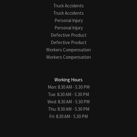
Truck Accidents
Truck Accidents
Personal Injury
Personal Injury
Defective Product
Defective Product
Workers Compensation
Workers Compensation
Working Hours
Mon: 8.30 AM - 5.30 PM
Tue: 8.30 AM - 5.30 PM
Wed: 8.30 AM - 5.30 PM
Thu: 8.30 AM - 5.30 PM
Fri: 8.30 AM - 5.30 PM