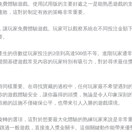
免費體驗遊戲。使用試用版的主要好處之一是能熟悉遊戲的
連敗，這對於制定有效的策略非常重要。
，讓玩家免費體驗遊戲。玩家可以觀察系統在不同投注金額
要。
生的倍數從玩家投注的2倍到高達500倍不等。進階玩家通
避開基礎遊戲常見內容的玩家特別有吸引力，對於尋求最佳
特同樣重要。在尋找寶藏的過程中，任何玩家最不希望遇到
的遊戲體驗安全，讓你贏得的頭獎，無論是令人印象深刻的 51
信賴的設施不僅確保公平，也帶來引人入勝的遊戲環境。
旋轉的選項，這對於想要最大化體驗的熟練玩家來說是非常
合，跳過一般遊戲，直接進入獎金關卡。這個關鍵動作能帶來