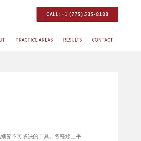
CALL: +1 (775) 535-8188
onsultation
UT
PRACTICE AREAS
RESULTS
CONTACT
戲細節不可或缺的工具。各種線上平