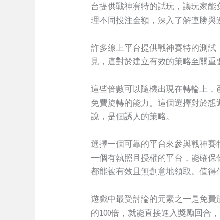
台提供戰神賽特的試玩，讓玩家能
理不同投注金額，深入了解連勝與
許多線上平台提供戰神賽特的測試
見，這對於建立有效的策略至關重
這些倍數可以隨機出現在轉輪上，產
免費旋轉的能力。這個選擇對於想
說，是個誘人的策略。
選擇一個可靠的平台來參與戰神賽
一個有執照且授權的平台，能確保你
都能被有效且無創意地領取。值得
遊戲中最受討論的元素之一是免費
的100倍，就能直接進入獎勵回