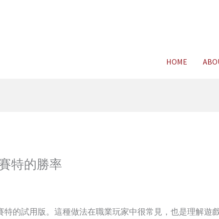
For FREE C
HOME
ABO
賽特的勝率
賽特的試用版。這種做法在職業玩家中很常見，也是理解遊