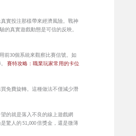
像真實投注那樣帶來經濟風險。戰神
體驗的真實遊戲動態是可信的反映。
用前30個系統來觀察比賽信號。如
轉。
賽特攻略：職業玩家常用的卡位
購買免費旋轉。這種做法不僅減少潛
希望的就是落入不良的線上遊戲網
的 51,000 倍獎金，還是微薄