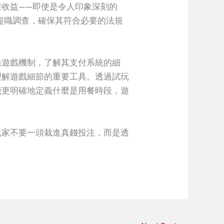
收益——即使是令人印象深刻的
行盡職調查，確保其符合必要的法規
悉遊戲機制，了解其支付系統的細
理解遊戲細節的重要工具。透過試玩
能更明確地定義什麼是用餐時段，遊
玩家不要一頭栽進真錢投注，而是透