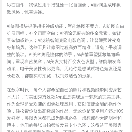
秒变画作。我试过用手指乱涂一张自画像，AI瞬间生成印象
派风格，惊喜连连。
AI修图模块提供超多神级功能，智能修图不费力。AI扩图自由
扩展画幅，补全画面空白；AI消除无痕去除多余元素，如背
景杂物或路人；AI滤镜智能克隆电影色调，让普通照片变身
好莱坞风。这些工具让修图过程高效而精准，避免了手动调
整的繁琐。AI美容则是懂你的助手，AI表情重塑拯救尴尬瞬
间，重现自然笑容；AI美发支持百变发色发型，智能增发高
颅顶，电子美发性价比更高。无论你是想试试粉色短发还是
长卷发，都能实时预览，找到最适合的形象。
在数字时代，每个人都希望自己的照片和视频能瞬间变身艺
术大片，而美图秀秀这款App正是实现这一梦想的完美工具。
作为全球超受欢迎的图像处理应用，它以便捷全能的操作体
验，轻松帮你修出高级感的作品。无论你是安卓用户还是iOS
爱好者，美图秀秀都已成为装机必备。想想那些大牌明星和
博主，他们的每张自拍都散发着专业光环，这得益于美图秀