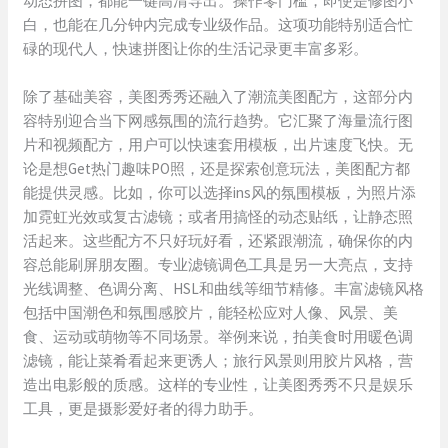
动态拼图，都能一键高清导出。操作零门槛，即使是修图小
白，也能在几分钟内完成专业级作品。这项功能特别适合忙
碌的现代人，快速拼图让你的生活记录更丰富多彩。
除了基础美容，美图秀秀还融入了潮流美图配方，这部分内
容特别迎合当下网感氛围的流行趋势。它汇聚了海量流行图
片和视频配方，用户可以快速套用模板，出片速度飞快。无
论是想Get热门趣味PO照，还是探索创意玩法，美图配方都
能提供灵感。比如，你可以选择ins风的氛围模板，为照片添
加霓虹光效或复古滤镜；或者用搞怪的动态贴纸，让静态照
活起来。这些配方不只好玩好看，还紧跟潮流，确保你的内
容总能刷屏朋友圈。专业滤镜调色工具是另一大亮点，支持
光线调整、色调分离、HSL和曲线等细节精修。丰富滤镜风格
包括中国潮色和氛围感胶片，能轻松应对人像、风景、美
食、运动或萌物等不同场景。举例来说，拍美食时用暖色调
滤镜，能让菜肴看起来更诱人；旅行风景则用胶片风格，营
造出电影般的质感。这样的专业性，让美图秀秀不只是娱乐
工具，更是摄影爱好者的得力助手。