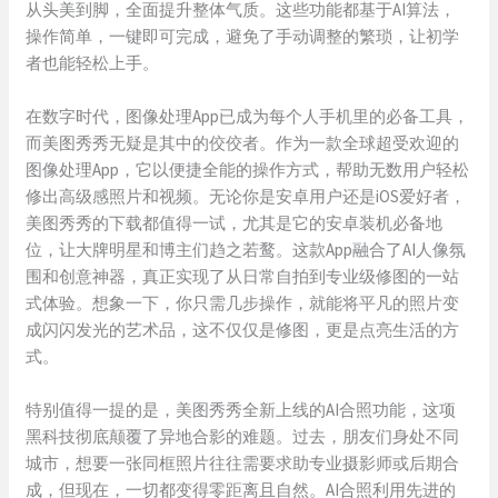
从头美到脚，全面提升整体气质。这些功能都基于AI算法，
操作简单，一键即可完成，避免了手动调整的繁琐，让初学
者也能轻松上手。
在数字时代，图像处理App已成为每个人手机里的必备工具，
而美图秀秀无疑是其中的佼佼者。作为一款全球超受欢迎的
图像处理App，它以便捷全能的操作方式，帮助无数用户轻松
修出高级感照片和视频。无论你是安卓用户还是iOS爱好者，
美图秀秀的下载都值得一试，尤其是它的安卓装机必备地
位，让大牌明星和博主们趋之若鹜。这款App融合了AI人像氛
围和创意神器，真正实现了从日常自拍到专业级修图的一站
式体验。想象一下，你只需几步操作，就能将平凡的照片变
成闪闪发光的艺术品，这不仅仅是修图，更是点亮生活的方
式。
特别值得一提的是，美图秀秀全新上线的AI合照功能，这项
黑科技彻底颠覆了异地合影的难题。过去，朋友们身处不同
城市，想要一张同框照片往往需要求助专业摄影师或后期合
成，但现在，一切都变得零距离且自然。AI合照利用先进的