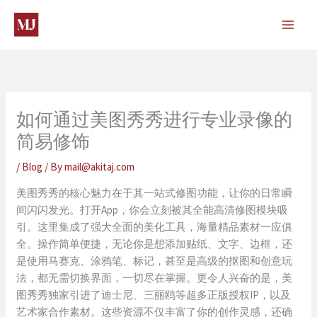
Skip
to
content
如何通过美图秀秀进行专业录像的
简易修饰
/
Blog
/ By
mail@akitaj.com
美图秀秀的核心魅力在于其一站式修图功能，让你的日常瞬
间闪闪发光。打开App，你会立刻被其全能高清修图模块吸
引。这里集成了强大全面的美化工具，海量精品素材一应俱
全。操作简单便捷，无论你是想添加贴纸、文字、边框，还
是使用马赛克、涂鸦笔、标记，甚至是高级的抠图和创意玩
法，都无需切换界面，一切尽在掌握。更令人兴奋的是，美
图秀秀独家引进了迪士尼、三丽鸥等超多正版授权IP，以及
艺术家合作素材。这些资源不仅丰富了你的创作灵感，还确