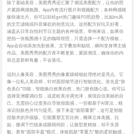
除了基础美容，美图秀秀还汇聚了潮流美图配方，让你的照
片紧跟网感氛围。App内有流行图片和视频配方，各种网感模
板快速出片。你可以轻松get热门趣味PO照趋势，比如ins风
的文艺滤镜或抖音爆款的创意玩法。这些配方好玩又好看，
涵盖从日常自拍到节日主题的各种场景。举例来说，如果你
想拍一张氛围感十足的咖啡馆照，只需选择一个配方模板，
App会自动添加光影效果、文字叠加和贴纸，瞬间变身博主级
作品。美图秀秀的配方库不断更新，紧跟潮流，确保你的内
容总是新鲜有趣，不会落伍。
说到人像美容，美图秀秀的像素级精细处理绝对是亮点。它
像一位私人美容师，针对面部细节进行智能优化。首先是“肤
色美白”功能，智能焕白效果自然，热门肤色随心选。你可以
选择亚洲暖调白皙，或是欧美冷调光泽，展现自信美丽的自
己。无需担心过度美白导致假面感，一切都基于AI算法，精
准识别肤色并均匀提亮。接下来是“面部重塑”，这可是智能
捏脸术的升级版。它能重塑五官比例，雕琢立体美颜。比
如，微调下巴线条或眼睛间距，让脸型更精致，却不失原
貌。更有“面部丰盈”模式，体验肌肤“零重力”般的柔软触感，