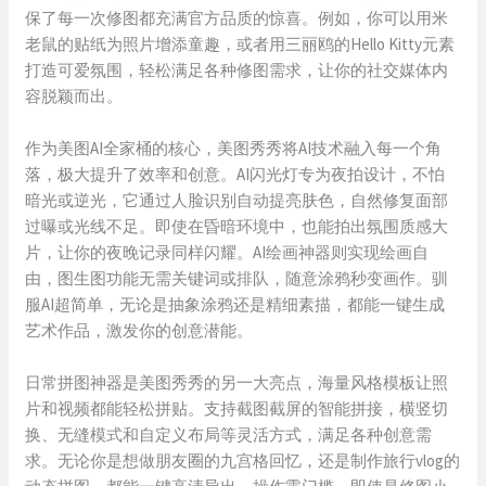
保了每一次修图都充满官方品质的惊喜。例如，你可以用米
老鼠的贴纸为照片增添童趣，或者用三丽鸥的Hello Kitty元素
打造可爱氛围，轻松满足各种修图需求，让你的社交媒体内
容脱颖而出。
作为美图AI全家桶的核心，美图秀秀将AI技术融入每一个角
落，极大提升了效率和创意。AI闪光灯专为夜拍设计，不怕
暗光或逆光，它通过人脸识别自动提亮肤色，自然修复面部
过曝或光线不足。即使在昏暗环境中，也能拍出氛围质感大
片，让你的夜晚记录同样闪耀。AI绘画神器则实现绘画自
由，图生图功能无需关键词或排队，随意涂鸦秒变画作。驯
服AI超简单，无论是抽象涂鸦还是精细素描，都能一键生成
艺术作品，激发你的创意潜能。
日常拼图神器是美图秀秀的另一大亮点，海量风格模板让照
片和视频都能轻松拼贴。支持截图截屏的智能拼接，横竖切
换、无缝模式和自定义布局等灵活方式，满足各种创意需
求。无论你是想做朋友圈的九宫格回忆，还是制作旅行vlog的