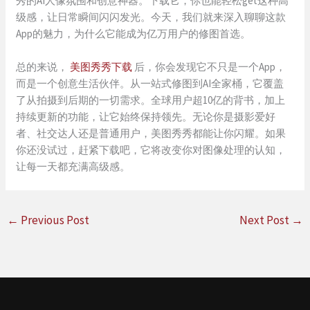
秀的AI人像氛围和创意神器。下载它，你也能轻松get这种高
级感，让日常瞬间闪闪发光。今天，我们就来深入聊聊这款
App的魅力，为什么它能成为亿万用户的修图首选。
总的来说，
美图秀秀下载
后，你会发现它不只是一个App，
而是一个创意生活伙伴。从一站式修图到AI全家桶，它覆盖
了从拍摄到后期的一切需求。全球用户超10亿的背书，加上
持续更新的功能，让它始终保持领先。无论你是摄影爱好
者、社交达人还是普通用户，美图秀秀都能让你闪耀。如果
你还没试过，赶紧下载吧，它将改变你对图像处理的认知，
让每一天都充满高级感。
←
Previous Post
Next Post
→