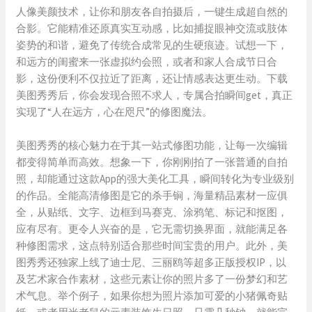
人像美颜技术，让你和朋友各自拍摄后，一键生成超自然的
合影。它能精准还原真实互动感，比如捕捉眼神交流或肢体
姿势的和谐，避免了传统合成常见的生硬痕迹。试想一下，
和远方的闺蜜来一张虚拟约会照，或者和家人合成节日合
影，这份便利不仅拉近了距离，还让情感表达更生动。下载
美图秀秀后，你会发现合照不求人，专属合拍瞬间get，真正
实现了“人在远方，心在咫尺”的修图魔法。
美图秀秀的核心魅力在于其一站式修图功能，让每一次编辑
都变得简单而高效。想象一下，你刚刚拍了一张普通的自拍
照，却能通过这款App的强大美化工具，瞬间转化为专业级别
的作品。全能高清修图是它的杀手锏，海量精品素材一应俱
全，从贴纸、文字、边框到马赛克、涂鸦笔、标记和抠图，
应有尽有。更令人兴奋的是，它无需切换界面，就能满足各
种修图需求，这点特别适合那些时间宝贵的用户。此外，美
图秀秀还独家上线了迪士尼、三丽鸥等超多正版授权IP，以
及艺术家合作素材，这些元素让你的照片多了一份梦幻和艺
术气息。举个例子，如果你想为照片添加可爱的小猪佩奇贴