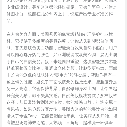
无论你是想为自拍照添加可爱卡通元素，还是为旅行照融入
专业级设计，美图秀秀都能轻松搞定。它操作简单，即使是
修图小白，也能在几分钟内上手，快速产出专业水准的作
品。
在人像美容方面，美图秀秀的像素级精细处理堪称行业标
杆。它提供了多维度的美容选项，让你从头到脚都自信满
满。首先是肤色美白功能，智能焕白效果自然不假白，用户
可以随心选择热门肤色，如亚洲暖调或欧美冷调，展现出属
于自己的自信美丽。接下来是面部重塑，这项智能捏脸术能
精准调整五官比例，雕琢出立体美颜，让脸型更精致。面部
丰盈功能则像给肌肤注入“零重力”般轻盈感，帮助你拥有丰
盈上镜的脸庞，避免了平面或疲惫的视觉效果。瘦脸瘦身是
另一大亮点，它会保护背景，自然修饰身材比例，让你看起
来完美无缺，却不失真实感。自然美妆模块提供了多样妆容
选择，从日常淡妆到派对浓妆，都能服帖自然，打造专属个
性风格。如果你想改变发型，美图秀秀的智能美发功能如同
请来了专业Tony，它能云塑自信形象，让美丽从头开始。增
高塑型更是神来之笔，天鹅颈、直角肩、超模腿一应俱全，