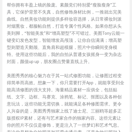
帮你拥有丰盈上镜的脸庞。素颜党们特别爱“瘦脸瘦身”工
具，它保护背景不失真，自然修饰身材比例，一推就出完美
曲线。自然美妆功能则提供多样妆容选择，从日常裸妆到派
对烟熏妆，都服帖自然，打造专属个性风格。如果你想从头
美到脚，“智能美发”和“增高塑型”不可错过。美图Tony云能一
键变幻发色发型，智能增发高颅顶，让你自信满满；增高塑
型则塑造天鹅颈、直角肩和超模腿，照片中你瞬间变身模
特。使用这些功能后，我的自拍从普通女孩摇身一变为杂志
封面，颜值up up，朋友圈点赞量直线上升。
美图秀秀的核心魅力在于其一站式修图功能，让修图过程变
得简单而高效。想象一下，你只需要打开App，就能享受到全
能高清修图的强大支持。海量精品素材一应俱全，包括贴
纸、文字、边框、马赛克、涂鸦笔、标记、抠图以及各种创
意玩法，这些功能无需切换，就能满足各种修图需求。更令
人兴奋的是，美图秀秀独家上线了迪士尼、三丽鸥等超多正
版授权IP素材，还有与艺术家合作的独家内容。这些元素让
你的照片不仅仅是修饰，更是注入了一丝梦幻和艺术气息。