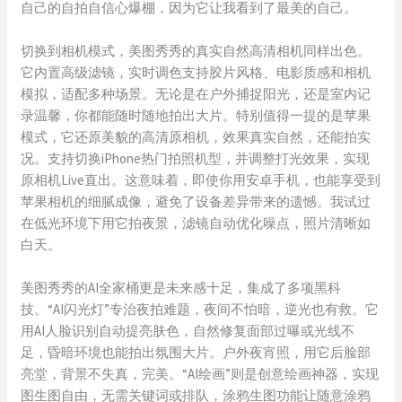
自己的自拍自信心爆棚，因为它让我看到了最美的自己。
切换到相机模式，美图秀秀的真实自然高清相机同样出色。
它内置高级滤镜，实时调色支持胶片风格、电影质感和相机
模拟，适配多种场景。无论是在户外捕捉阳光，还是室内记
录温馨，你都能随时随地拍出大片。特别值得一提的是苹果
模式，它还原美貌的高清原相机，效果真实自然，还能拍实
况。支持切换iPhone热门拍照机型，并调整打光效果，实现
原相机Live直出。这意味着，即使你用安卓手机，也能享受到
苹果相机的细腻成像，避免了设备差异带来的遗憾。我试过
在低光环境下用它拍夜景，滤镜自动优化噪点，照片清晰如
白天。
美图秀秀的AI全家桶更是未来感十足，集成了多项黑科
技。“AI闪光灯”专治夜拍难题，夜间不怕暗，逆光也有救。它
用AI人脸识别自动提亮肤色，自然修复面部过曝或光线不
足，昏暗环境也能拍出氛围大片。户外夜宵照，用它后脸部
亮堂，背景不失真，完美。“AI绘画”则是创意绘画神器，实现
图生图自由，无需关键词或排队，涂鸦生图功能让随意涂鸦