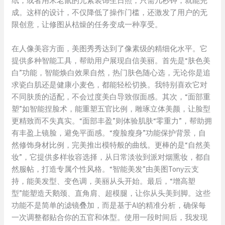
纸，或者用米老鼠的元素装饰生日照，只需几秒钟，就能完
成。这样的设计，不仅降低了操作门槛，还激发了用户的无
限创意，让修图从枯燥的任务变成一种享受。
在人像美容方面，美图秀秀达到了像素级的精细化水平。它
提供多种智能工具，帮助用户展现自信美丽。首先是“肤色美
白”功能，智能焕白效果自然，热门肤色随心选，无论你是追
求瓷白肌还是健康小麦色，都能轻松切换。我特别喜欢它对
不同肤质的适配，不会过度美白导致假面感。其次，“面部重
塑”如智能捏脸术，能重塑五官比例，雕琢立体美颜，让脸型
更精致而不失真实。“面部丰盈”则体验肌肤“零重力”，帮助拥
有丰盈上镜脸，避免平面感。“瘦脸瘦身”功能保护背景，自
然修饰身材比例，完美推出模特般的曲线。更棒的是“自然美
妆”，它提供多样妆容选择，从日常淡妆到派对烟熏妆，都自
然服帖，打造专属个性风格。“智能美发”由美图Tony云支
持，能美发型、变色调，美丽从头开始。最后，“增高塑
型”能塑造天鹅颈、直角肩、超模腿，让你从头美到脚。这些
功能不是简单的滤镜叠加，而是基于AI的精准分析，确保每
一次调整都贴合你的五官和体型。使用一段时间后，我发现