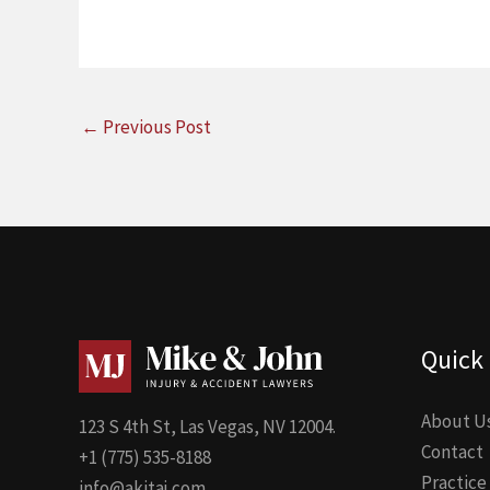
←
Previous Post
Quick 
About U
123 S 4th St, Las Vegas, NV 12004.
Contact
+1 (775) 535-8188
Practice
info@akitaj.com