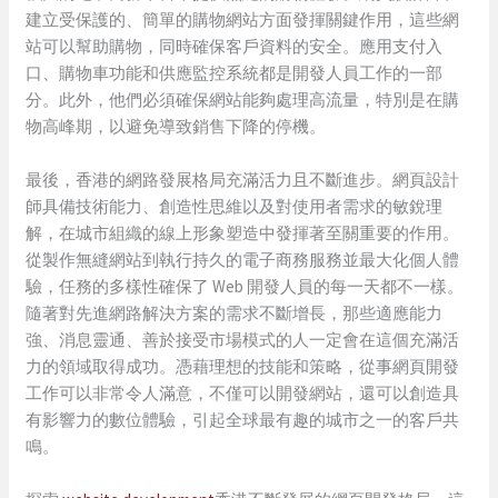
建立受保護的、簡單的購物網站方面發揮關鍵作用，這些網
站可以幫助購物，同時確保客戶資料的安全。應用支付入
口、購物車功能和供應監控系統都是開發人員工作的一部
分。此外，他們必須確保網站能夠處理高流量，特別是在購
物高峰期，以避免導致銷售下降的停機。
最後，香港的網路發展格局充滿活力且不斷進步。網頁設計
師具備技術能力、創造性思維以及對使用者需求的敏銳理
解，在城市組織的線上形象塑造中發揮著至關重要的作用。
從製作無縫網站到執行持久的電子商務服務並最大化個人體
驗，任務的多樣性確保了 Web 開發人員的每一天都不一樣。
隨著對先進網路解決方案的需求不斷增長，那些適應能力
強、消息靈通、善於接受市場模式的人一定會在這個充滿活
力的領域取得成功。憑藉理想的技能和策略，從事網頁開發
工作可以非常令人滿意，不僅可以開發網站，還可以創造具
有影響力的數位體驗，引起全球最有趣的城市之一的客戶共
鳴。