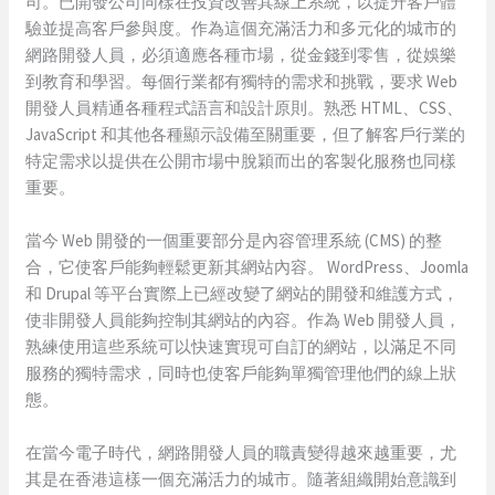
司。已開發公司同樣在投資改善其線上系統，以提升客戶體
驗並提高客戶參與度。作為這個充滿活力和多元化的城市的
網路開發人員，必須適應各種市場，從金錢到零售，從娛樂
到教育和學習。每個行業都有獨特的需求和挑戰，要求 Web
開發人員精通各種程式語言和設計原則。熟悉 HTML、CSS、
JavaScript 和其他各種顯示設備至關重要，但了解客戶行業的
特定需求以提供在公開市場中脫穎而出的客製化服務也同樣
重要。
當今 Web 開發的一個重要部分是內容管理系統 (CMS) 的整
合，它使客戶能夠輕鬆更新其網站內容。 WordPress、Joomla
和 Drupal 等平台實際上已經改變了網站的開發和維護方式，
使非開發人員能夠控制其網站的內容。作為 Web 開發人員，
熟練使用這些系統可以快速實現可自訂的網站，以滿足不同
服務的獨特需求，同時也使客戶能夠單獨管理他們的線上狀
態。
在當今電子時代，網路開發人員的職責變得越來越重要，尤
其是在香港這樣一個充滿活力的城市。隨著組織開始意識到