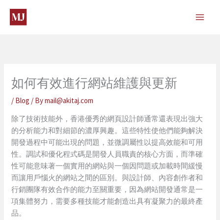
Skip
to
content
如何有效進行網站維護與更新
/
Blog
/ By
mail@akitaj.com
除了技術技能外，香港優秀的網頁設計師通常還表現出強大
的分析能力和對細節的濃厚興趣。這些特性使他們能夠解決
開發過程中可能出現的問題，並微調屬性以提高效能和可用
性。調試和優化程式碼是開發人員職責的核心方面，而準確
性可能意味著一個實用的網站與一個因問題或加載時間緩慢
而讓用戶惱火的網站之間的區別。與設計師、內容創作者和
行銷團隊有效合作的能力至關重要，因為網站開發通常是一
項集體努力，需要多種技能才能創造出具有凝聚力的最終產
品。