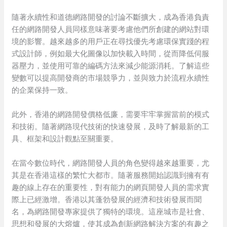
隨著永續性和道德網路開發的討論不斷擴大，成為香港負責
任的網路開發人員同樣意味著要考慮他們所創建的網站對環
境的影響。越來越多的用戶正在尋找優先考慮環保實踐的程
式設計師，例如最大化圖像以加快載入時間，從而降低伺服
器壓力，並使用可靠的編碼方法來減少能源消耗。了解這些
變數可以提高開發商的市場競爭力，並與致力於流程永續性
的企業保持一致。
此外，香港的網路開發價格低廉，需要牢牢掌握當前的模式
和技術。隨著網路現代技術的快速發展，及時了解最新的工
具、框架和設計觀點至關重要。
在當今數位時代，網路開發人員的角色變得越來越重要，尤
其是在香港這樣的繁忙大都市。隨著服務開始認識到擁有有
趣的線上存在的重要性，對有能力的網頁開發人員的需求實
際上已經激增。香港以其蓬勃發展的經濟和技術發展而聞
名，為網路開發專家提供了獨特的環境。這座城市是社會、
思想和發展的大熔爐，使其成為創新網路解決方案的有趣之