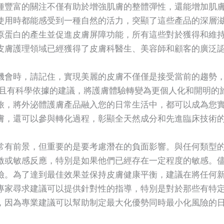
種豐富的關注不僅有助於增強肌膚的整體彈性，還能增加肌
使用時都能感受到一種自然的活力，突顯了這些產品的深層
原蛋白的產生並促進皮膚屏障功能，所有這些對於獲得和維
皮膚護理領域已經獲得了皮膚科醫生、美容師和顧客的廣泛
機會時，請記住，實現美麗的皮膚不僅僅是接受當前的趨勢
提供周到且有科學依據的建議，將護膚體驗轉變為更個人化和開明
旅，將外泌體護膚產品融入您的日常生活中，都可以成為您
膚，還可以參與轉化過程，彰顯全天然成分和先進臨床技術
常有前景，但重要的是要考慮潛在的負面影響。與任何類型
或敏感反應，特別是如果他們已經存在一定程度的敏感。儘管如此
險。為了達到最佳效果並保持皮膚健康平衡，建議在將任何
專家尋求建議可以提供針對性的指導，特別是對於那些有特
，因為專業建議可以幫助制定最大化優勢同時最小化風險的