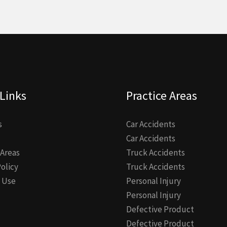
Links
Practice Areas
s
Car Accidents
Car Accidents
 Areas
Truck Accidents
Policy
Truck Accidents
 Use
Personal Injury
Personal Injury
Defective Product
Defective Product