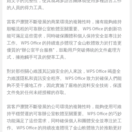
始文字的完整性，使其成為多語言團隊或使用多種語言工作
的人員的得力工具。
當客戶瀏覽不斷發展的商業環境的複雜性時，擁有能夠維持
順暢流程的可靠辦公室軟體至關重要。 WPS Office 的創新功
能可滿足這些需求，同時確保團體和個人保持安全並專注於
工作。 WPS Office 的持續進步體現了金山軟體致力於打造更
優質的“辦公室平台服務”，鼓勵用戶突破傳統的文件處理方
式，擁抱觸手可及的變革工具。
對於那些關心維護其記錄安全的人來說，WPS Office 竭盡全
力維護隱私和資訊安全程序。 WPS Office 致力於確保人們能
夠不受干擾地工作，因此實施了嚴格的資料安全技術，保護
文件免於任何未經授權的存取。
當客戶瀏覽不斷發展的公司環境的複雜性時，能夠使用可維
持平穩營運的可靠辦公室軟體至關重要。 WPS Office 的巧妙
功能滿足了這些需求，同時確保個人和團體安全並專注於工
作。 WPS Office 的持續改進體現了金山軟體致力於推動更好