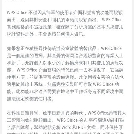
WPS Office 不僅因其簡單的使用者介面和豐富的功能而脫穎
而出，還因其對安全和隱私的承諾而脫穎而出。 WPS Office
實施嚴格的不追蹤政策，確保除了分析所需的基本系統使用
統計資料之外，不會累積任何個人資訊。
如果您正在積極尋找傳統辦公室軟體的替代品，WPS Office
是一個絕佳的選擇。其直覺的佈局適合經驗豐富的專業人士
和新手，允許個人以很少的了解輪廓來利用其使用的廣泛功
能。 WPS Office 介面繁瑣的時代已經一去不復返了，它強調
使用方便，並提供豐富的設備選擇。此使用者友善的方法也
適用於其線上系統，無需完整安裝即可存取 WPS Office 功
能。此功能非常適合需要在旅途中工作或身處不同環境中而
無法設定軟體的使用者。
在科技日新月異、效率日新月異的時代，WPS Office憑藉其人
工智慧的效能脫穎而出。 WPS Office 的 AI 平行翻譯功能打破
了語言障礙，幫助輕鬆分析 Word 和 PDF 文檔，同時保持原