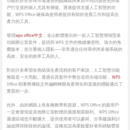
功能對於在全球市場運營的組織或與來自不同詞源歷史的客
戶打交道的個人尤其有價值。透過提供支援人工智慧的功
能，WPS Office 確保為使用者提供有助於改善工作和提高生
產力的工具。
發現
wps office中文
，金山軟體推出的一款人工智慧增強型多
功能辦公室套件，提供與 WPS 文件的無縫兼容性、強大的免
費版本，並注重個人隱私——非常適合任何尋求跨多個系統的
高效、安全的效率工具的人。
對於許多希望改善紙張生產流程的客戶來說，人工智慧功能
無疑是一大亮點。透過在其套件中整合這些尖端功能，
WPS
Office 朝著將傳統文件編輯轉變為更簡化和直接的體驗邁出了
實質的一步。
此外，由於網路上有各種教學和資源，WPS Office 的新用戶
一定會發現從其他辦公室軟體的過渡相當順利。 WPS Office
週邊區域也不斷擴大，提供使用者可以參與、分享建議和討
論故障排除技術的論壇。這種友誼為業餘愛好者和經驗豐富