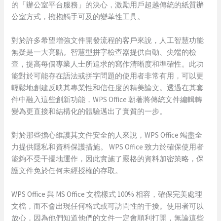
的「辦公室平台服務」的決心，激勵用戶超越傳統的紙質辦
公室方式，擁抱觸手可及的變革性工具。
對於許多希望增強文件開發流程的客戶來說，人工智慧功能
無疑是一大亮點。智慧型拼字檢查器提供自動、尖端的檢
查，提高每個專業人士所追求的寫作清晰度和準確性。此功
能對於可能存在語法或拼字問題的使用者非常有用，可以更
輕鬆地創建反映其專業性和信任度的精美論文。透過在其套
件中融入這些創新功能，WPS Office 朝著將傳統文件編輯轉
變為更直接和結構化的體驗邁出了實質的一步。
對於那些擔心維護其文件安全的人來說，WPS Office 竭盡全
力提供隱私和資料保護措施。 WPS Office 致力於確保使用者
能夠不受干擾地運作，因此實施了嚴格的資料加密策略，保
護文件免於任何未經授權的存取。
WPS Office 與 MS Office 文檔樣式 100% 相容，確保完美處理
文檔，而不會出現任何格式或可訪問性的干擾。使用者可以
放心，因為他們知道他們的文件一定會順利打開，無論這些