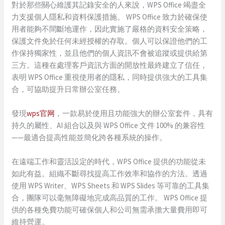
對於那些關心維護其記錄安全的人來說，WPS Office 竭盡全
力支援個人隱私和資料保護措施。 WPS Office 致力於確保使
用者能夠不間斷地運作，因此實施了嚴格的資料安全策略，
保護文件免於任何未經授權的存取。個人可以保證他們的工
作保持獨家性，並且他們的個人資訊不會被追蹤或提供給第
三方。這種在處理客戶資訊方面的開放性最終建立了信任，
表明 WPS Office 重視使用者的隱私，同時提供強大的工具集
合，可協助提升日常辦公室任務。
發現
wps官网
，一款易於使用且功能強大的辦公室套件，具有
持久的屬性、AI 組合以及與 WPS Office 文件 100% 的兼容性
——最適合提高性能並簡化跨各種系統的操作。
在遠端工作和靈活設定的時代，WPS Office 提供的功能從未
如此有益。組織不斷尋找提高工作效率和協作的方法。透過
使用 WPS Writer、WPS Sheets 和 WPS Slides 等可靠的工具集
合，團隊可以毫無障礙地完成高品質的工作。 WPS Office 提
供的各種免費功能可確保個人和公司無需承擔大量費用即可
維持營運。