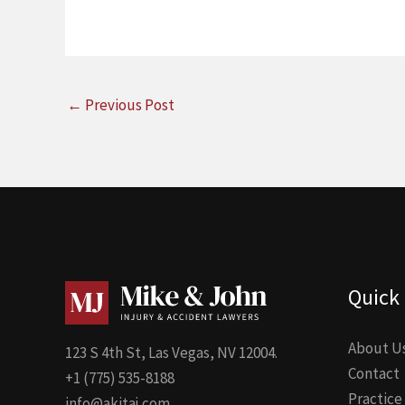
←
Previous Post
Quick 
About U
123 S 4th St, Las Vegas, NV 12004.
Contact
+1 (775) 535-8188
Practice
info@akitaj.com