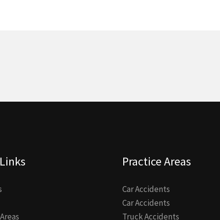
Links
Practice Areas
s
Car Accidents
Car Accidents
 Areas
Truck Accidents