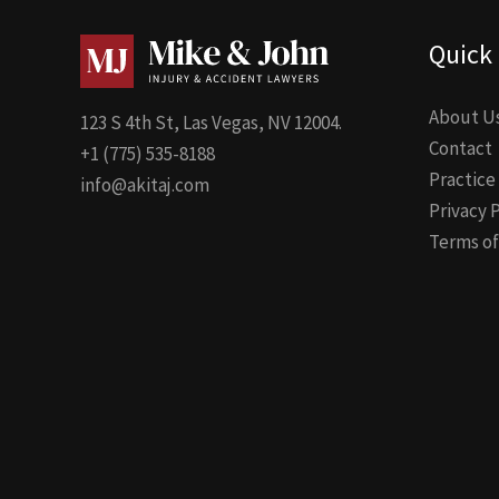
Quick 
About U
123 S 4th St, Las Vegas, NV 12004.
Contact
+1 (775) 535-8188
Practice
info@akitaj.com
Privacy 
Terms of