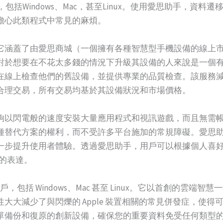
包括Windows、Mac，甚至Linux。使用愛思助手，資
擔心此類程式中常見的麻煩。
它涵蓋了由愛思商城（一個擁有各種智慧型手機設備的線上
對於想要在不花太多錢的情況下升級其設備的人來說是一個有
在線上檢查他們的舊設備，並提供專業的品質檢查。該服務
合理交易，所有交易均基於其設備狀況和市場價格。
夠以閃電般的速度安裝大量應用程式和視訊遊戲，而且無需
種替代方案的權利，而不受許多平台施加的常規障礙。愛思
一步提升使用者體驗。透過愛思助手，用戶可以根據個人喜
獨特的表達。
戶，包括 Windows、Mac 甚至 Linux。它以首創的雲
大大減少了與閃爍的 Apple 裝置相關的常見併發症，使
單備份和復原的創新設備，確保您的重要資料免受任何類型